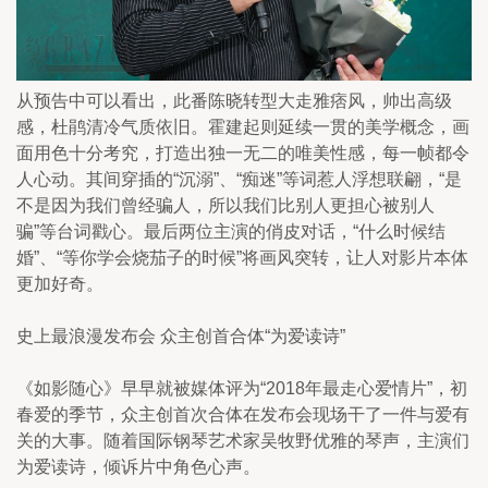
从预告中可以看出，此番陈晓转型大走雅痞风，帅出高级
感，杜鹃清冷气质依旧。霍建起则延续一贯的美学概念，画
面用色十分考究，打造出独一无二的唯美性感，每一帧都令
人心动。其间穿插的“沉溺”、“痴迷”等词惹人浮想联翩，“是
不是因为我们曾经骗人，所以我们比别人更担心被别人
骗”等台词戳心。最后两位主演的俏皮对话，“什么时候结
婚”、“等你学会烧茄子的时候”将画风突转，让人对影片本体
更加好奇。
史上最浪漫发布会 众主创首合体“为爱读诗”
《如影随心》早早就被媒体评为“2018年最走心爱情片”，初
春爱的季节，众主创首次合体在发布会现场干了一件与爱有
关的大事。随着国际钢琴艺术家吴牧野优雅的琴声，主演们
为爱读诗，倾诉片中角色心声。