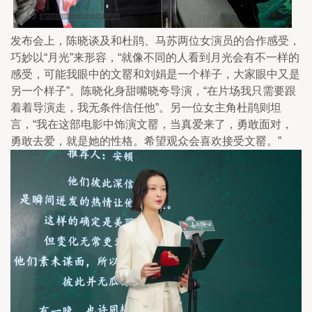
发布会上，陈晓谈及和杜鹃、马苏两位女演员的合作感受，
巧妙以“月光”来形容，“就像不同的人看到月光会有不一样的
感受，可能我眼中的文罂和刘娟是一个样子，大家眼中又是
另一个样子”。陈晓化身甜嘴晓夸导演，“在片场我只需要跟
着着导演走，我无条件信任他”。另一位女主角杜鹃则坦
言，“我在这部电影中饰演文罂，当真爱来了，勇敢面对，
勇敢去爱，就是她的性格。希望观众会喜欢接受文罂。”