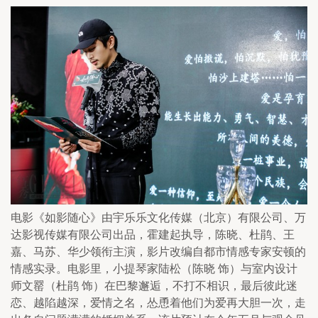
电影《如影随心》由宇乐乐文化传媒（北京）有限公司、万
达影视传媒有限公司出品，霍建起执导，陈晓、杜鹃、王
嘉、马苏、华少领衔主演，影片改编自都市情感专家安顿的
情感实录。电影里，小提琴家陆松（陈晓 饰）与室内设计
师文罂（杜鹃 饰）在巴黎邂逅，不打不相识，最后彼此迷
恋、越陷越深，爱情之名，怂恿着他们为爱再大胆一次，走