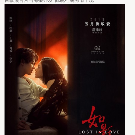
首款预告片与海报齐发  陈晓杜鹃激情乍现