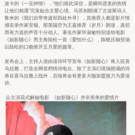
波卡的《一见钟情》，“他们彼此深信，是瞬间迸发的热情
让他们相遇”完美贴合文罂心境。马苏则朗诵了古波斯诗人
鲁米的《我们自带奇迹却四处外寻》，其推荐人都是影片情
感实录作家安顿。那英隔空为王嘉推荐《岁月》朗读，真切
而有力道的声音十分动人。著名作家毕淑敏特别送给电影
《如影随心》男主角陆松一首《爱怕什么》，陈晓压轴登场
以陆松的口吻掀开五月爱的篇章。
发布会上，主持人借由读诗环节宣布《如影随心》将入驻喜
马拉雅，打造全网首档情诗电台。除了主演们现场朗诵的诗
将在喜马拉雅上线外，后续将会有更多大咖加盟接力为爱读
诗。
 众主演花式解秘电影  《如影随心》并非简单的爱情片