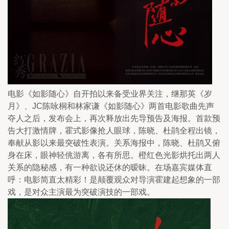
电影《如影随心》自开拍以来备受业界关注，继那英《岁
月》、JC陈咏桐和林家谦《如影随心》两首电影歌曲先声
夺人之后，发布会上，再次释放出先导预告及海报。首款预
告大打激情牌，霍式影像抢人眼球，陈晓、杜鹃全程出镜，
奉献从影以来最突破性表演。关系海报中，陈晓、杜鹃又俯
身在床，眼神轻佻游离，各有所思。橙红色光影烘托出两人
关系的隐秘感，有一种欲说还休的暧昧。在场嘉宾媒体直
呼：电影简直太精彩！是颠覆观众对导演霍建起想象的一部
戏，是对众主演最为突破演技的一部戏。