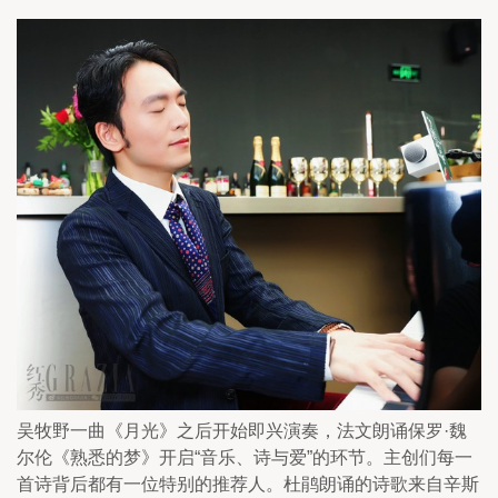
吴牧野一曲《月光》之后开始即兴演奏，法文朗诵保罗·魏
尔伦《熟悉的梦》开启“音乐、诗与爱”的环节。主创们每一
首诗背后都有一位特别的推荐人。杜鹃朗诵的诗歌来自辛斯