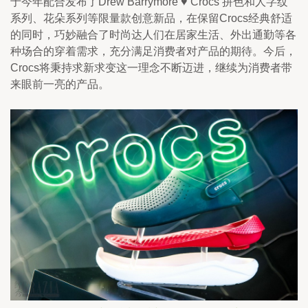
于今年配合发布了
Drew Barrymore ♥ Crocs 
拼色和人字纹
系列、花朵系列等限量款创意新品，在保留
Crocs
经典舒适
的同时，巧妙融合了时尚达人们在居家生活、外出通勤等各
种场合的穿着需求，充分满足消费者对产品的期待。今后，
Crocs
将秉持求新求变这一理念不断迈进，继续为消费者带
来眼前一亮的产品。