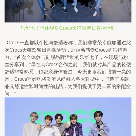
乐华七子全体现身
Crocs
天猫欢聚日直播活动
“
Crocs
一直都以个性与舒适著称，我们非常荣幸能够通过此
次
Crocs
天猫欢聚日直播活动，近距离感受
Crocs
的独特魅
力。”首次合体参与鞋履品牌活动的乐华七子，在现场与粉
丝分享到，“早在与
Crocs
合作之前，我们就对其产品的轻便
舒适非常熟悉，也都亲身体验过。今天更令我们眼前一亮的
是，
Crocs
巧妙地将潮流风尚融入各大鞋型中，打造了多款
兼具舒适性和时尚性的鞋品，为我们提供了更丰富的搭配空
间。
”