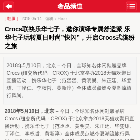
奢品频道
[ 鞋履 ]
2018-05-14
编辑：Elise
Crocs联袂乐华七子，邀你演绎专属舒适派 乐
华七子玩转夏日时尚”快闪”，开启Crocs式缤纷
之旅
2018年5月10日，北京 – 今日，全球知名休闲鞋履品牌
Crocs (纽交所代码：CROX) 于北京举办2018天猫欢聚日
直播活动，携乐华七子（范丞丞、黄明昊、朱正廷、毕雯
珺、丁泽仁、李权哲、黄新淳）全体成员点燃今夏潮流旅
行风尚。
2018
年
5
月
10
日，北京
– 
今日，全球知名休闲鞋履品牌
Crocs (
纽交所代码：
CROX) 
于北京举办
2018
天猫欢聚日直
播活动，携
乐华七子（范丞丞、黄明昊、朱正廷、毕雯珺、
丁泽仁、李权哲、黄新淳）全体成员点燃今夏潮流旅行风