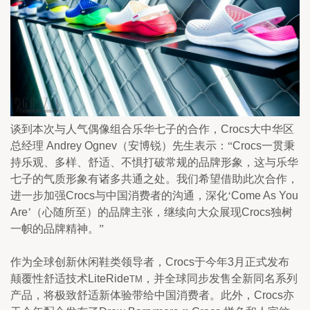
谈到本次与人气偶像组合乐华七子的合作，
Crocs
大中华区
总经理
 Andrey Ognev
（安博锐）先生表示：“
Crocs
一贯秉
持乐观、多样、舒适、不惧打破常规的品牌形象，这与乐华
七子的气质形象有诸多共通之处。我们希望借助此次合作，
进一步加强
Crocs
与中国消费者的沟通，深化‘
Come As You 
Are
’（心随所至）的品牌主张，继续向大众展现
Crocs
独树
一帜的品牌精神。”
作为全球创新休闲鞋类领导者，
Crocs
于今年
3
月正式发布
颠覆性舒适技术
LiteRide
，并全球同步发售全新同名系列
TM
产品，将极致舒适新体验带给中国消费者。此外，
Crocs
亦