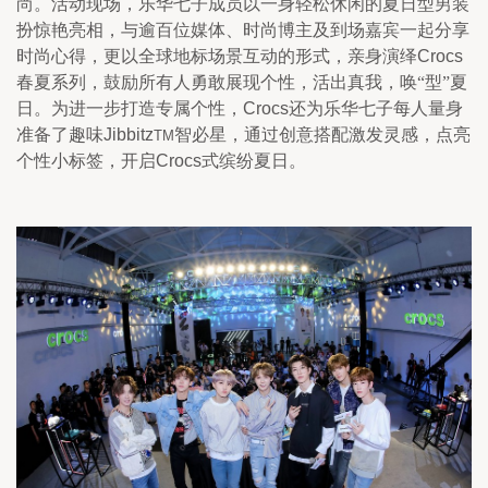
尚。活动现场，乐华七子成员以一身轻松休闲的夏日型男装
扮惊艳亮相，与逾百位媒体、时尚博主及到场嘉宾一起分享
时尚心得，更以全球地标场景互动的形式，亲身演绎
Crocs
春夏系列，鼓励所有
人勇敢展现个性，活出真我，唤“型”夏
日
。为进一步打造专属个性，
Crocs
还为乐华七子每人量身
准备了趣味
Jibbitz
智必星，通过创意搭配激发灵感，点亮
TM
个性小标签，开启
Crocs
式缤纷夏日。