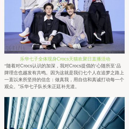
乐华七子全体现身
Crocs
天猫欢聚日直播活动
“随着对
Crocs
认识的加深，我对
Crocs
提倡的‘心随所至’品
牌理念也越发有共鸣。因为这就是我们七个人在追梦之路上
一直以来所坚持的信念：做真我，用自信和真诚打动每一个
观众。
”
乐华七子队长朱正廷补充道。