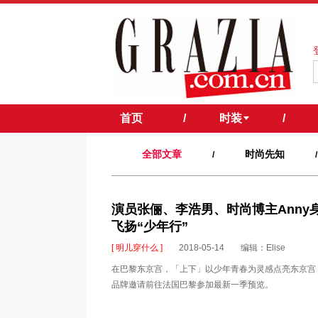
首页
/
时装
/
全部文章
时尚先知
/
/
演员张俪、李浩男、时尚博主Ann
飞扬“少年行”
[ 明儿穿什么 ]
2018-05-14
编辑：Elise
在巴黎东京宫，「上下」以少年青春为灵感点亮东京宫，呈现
品牌邀请前往法国巴黎参加最新一季预览。