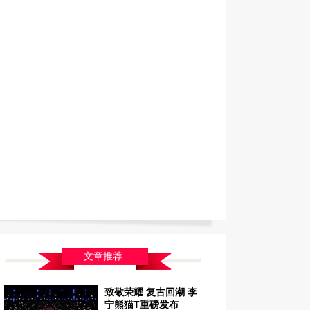
文章推荐
致敬荣耀 复古回潮 李
宁熊猫T重磅发布