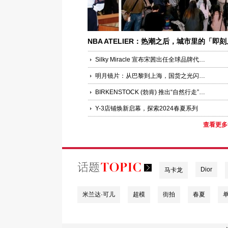
NBA ATELIER：热潮之后，城市里的「即刻
场」才刚开始
Silky Miracle 宣布宋茜出任全球品牌代言人
明月镜片：从巴黎到上海，国货之光闪耀国际秀场
BIRKENSTOCK (勃肯) 推出“自然行走”全新企划
Y-3店铺焕新启幕，探索2024春夏系列
查看更多
Dior
马卡龙
米兰达·可儿
超模
街拍
春夏