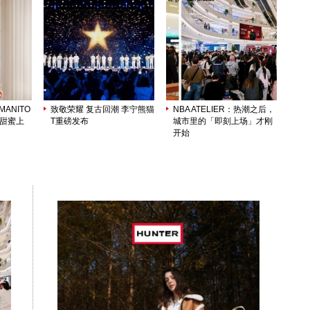
ANITO
致敬荣耀 复古回潮 李宁熊猫
NBA ATELIER：热潮之后，
列甜蜜上
T重磅发布
城市里的「即刻上场」才刚
开始