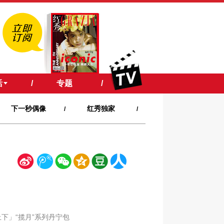
活
/
专题
/
下一秒偶像
红秀独家
/
/
新
腾
微
空
豆
人
浪
讯
信
间
瓣
人网
上下」“揽月”系列丹宁包