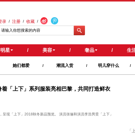
登录
注册
收藏
/
/
/
明星
/
美容
/
奢品
/
生
她们都爱
潮流入货
明儿穿什么
/
/
/
y身着「上下」系列服装亮相巴黎，共同打造鲜衣
「上下」2018秋冬新品预览。 ​​​​演员张俪和演员李浩男受「上下」
「