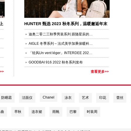
上
HUNTER 甄选 2023 秋冬系列，温暖邂逅年末
礼遇季
迪奥二零二三秋季男装系列 跟随星辰的指引
AIGLE 冬季系列 – 法式美学加乘保暖科技，许冬天以时尚
「轻风Un vent léger」INTERDEE 2023春夏系列巴黎时装周正式发布！
GOODBAI 916 2022 秋冬系列发布
>>
查看更多>>
Chanel
防晒霜
洁面仪
泳衣
艺术
印花
蕾丝
单曲
早秋
连衣裙
雨靴
巴黎
时装周