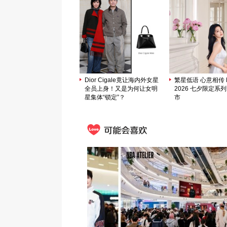
Dior Cigale竟让海内外女星
繁星低语 心意相传 M
全员上身！又是为何让女明
2026 七夕限定系
星集体“锁定”？
市