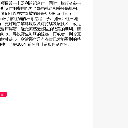
验项目常与非盈利组织合作，同时，旅行者参与
验所支付的费用也将全部捐献给相关环保机构。
行者们可以
在吉隆坡的环保组织Free Tree
iety
了解植物的培育过程
，学习如何种植当地
物，更好地了解环境以及可持续发展技术；或是
威鲁库浮潜
，近距离感受那里的绝美的珊瑚、清
的海水、寻找野生海豚的踪迹；再或者，
到哈瓦
的树林徒步
，欣赏那些只有在古巴才能看到的特
物种，了解200年前的咖啡是如何制作的。
标签