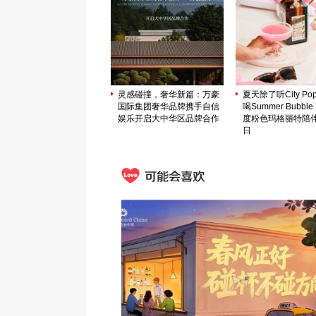
灵感碰撞，奢华新篇：万豪
夏天除了听City P
国际集团奢华品牌携手自信
喝Summer Bubb
娱乐开启大中华区品牌合作
度粉色玛格丽特陪
日