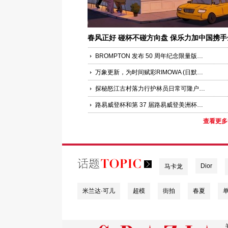
春风正好 碰杯不碰方向盘 保乐力加中国携手
国百家酒吧共同倡导“酒后不驾车”
BROMPTON 发布 50 周年纪念限量版车型 以大师工艺铸就时代典藏
万象更新，为时间赋彩RIMOWA (日默瓦)推出ESSENTIAL系列全新季节限定色海洋蓝
探秘怒江古村落力行护林员日常可隆户外店落驻雾里
路易威登杯和第 37 届路易威登美洲杯帆船赛
查看更多
Dior
马卡龙
米兰达·可儿
超模
街拍
春夏