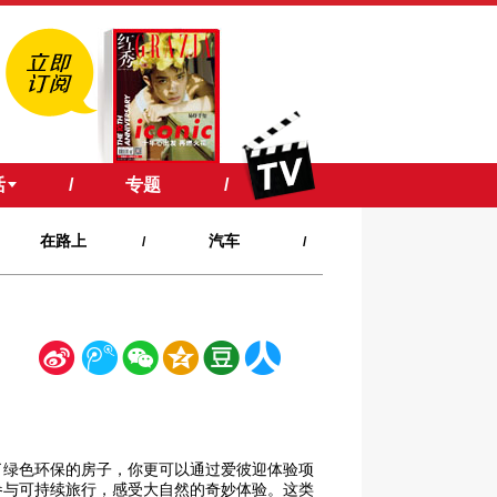
活
/
专题
/
在路上
汽车
/
/
新
腾
微
空
豆
人
浪
讯
信
间
瓣
人网
了绿色环保的房子，你更可以通过爱彼迎体验项
参与可持续旅行，感受大自然的奇妙体验。这类