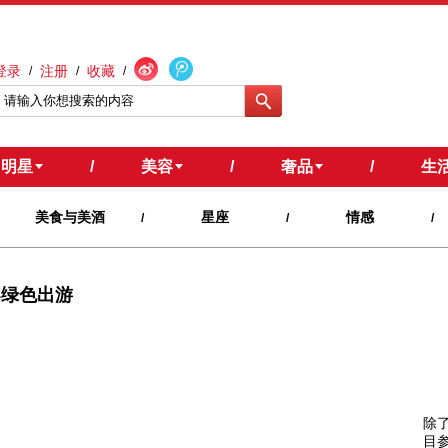
登录
注册
收藏
/
/
/
明星
/
美容
/
奢品
/
生
美食与美酒
星座
情感
/
/
/
导绿色出游
除
目