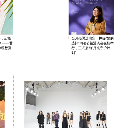
op，还能
当月亮照进现实：枫缇“她的
le！——君
选择”阅读公益漫谈会在杭举
伴理想夏
行，正式启动“月光守护计
划”