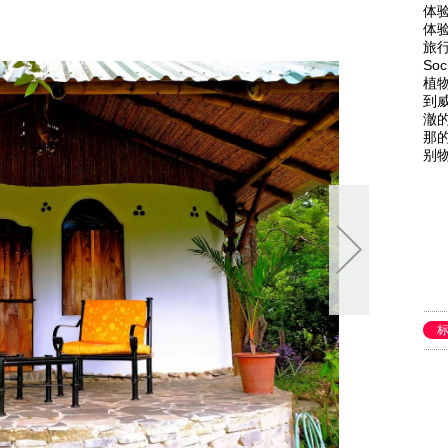
体
体
旅
Soc
植
到
澈
那
别