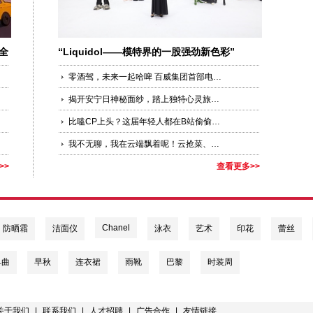
全
“Liquidol——模特界的一股强劲新色彩”
零酒驾，未来一起哈啤 百威集团首部电竞风公益大片上线， 2020 “明智饮酒，拒绝酒驾”盛典在沪举行
揭开安宁日神秘面纱，踏上独特心灵旅程 于享负盛名的巴厘岛阿雅娜水疗度假村体验别具一格的文化活动
比嗑CP上头？这届年轻人都在B站偷偷学习呢
我不无聊，我在云端飘着呢！云抢菜、云办公、云蹦迪......
>>
查看更多>>
Chanel
防晒霜
洁面仪
泳衣
艺术
印花
蕾丝
单曲
早秋
连衣裙
雨靴
巴黎
时装周
关于我们
|
联系我们
|
人才招聘
|
广告合作
|
友情链接