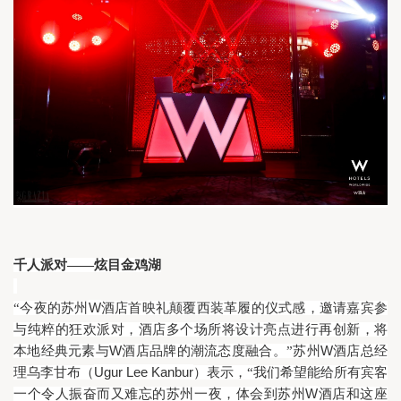
千人派对——炫目金鸡湖
W
“今夜的苏州
酒店首映礼颠覆西装革履的仪式感，邀请嘉宾参
与纯粹的狂欢派对，酒店多个场所将设计亮点进行再创新，将
W
W
本地经典元素与
酒店品牌的潮流态度融合。”苏州
酒店总经
Ugur Lee Kanbur
理乌李甘布（
）表示，“我们希望能给所有宾客
W
一个令人振奋而又难忘的苏州一夜，体会到苏州
酒店和这座