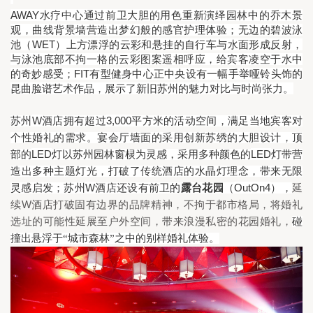
AWAY水疗中心通过前卫大胆的用色重新演绎园林中的乔木景
观，曲线背景墙营造出梦幻般的感官护理体验；无边的碧波泳
池（WET）上方漂浮的云彩和悬挂的自行车与水面形成反射，
与泳池底部不拘一格的云彩图案遥相呼应，给宾客凌空于水中
的奇妙感受；FIT有型健身中心正中央设有一幅手举哑铃头饰的
昆曲脸谱艺术作品，展示了新旧苏州的魅力对比与时尚张力。
W
3,000
苏州
酒店拥有超过
平方米的活动空间，满足当地宾客对
个性婚礼的需求。宴会厅墙面的采用创新苏绣的大胆设计，顶
LED
LED
部的
灯以苏州园林窗棂为灵感，采用多种颜色的
灯带营
造出多种主题灯光，打破了传统酒店的水晶灯理念，带来无限
W
OutOn4
灵感启发；苏州
酒店还设有前卫的
露台花园
（
），
延
W
续
酒店打破固有边界的品牌精神，不拘于都市格局，将婚礼
选址的可能性延展至户外空间，带来浪漫私密的花园婚礼，
碰
撞出悬浮于“城市森林”之中的别样婚礼体验。