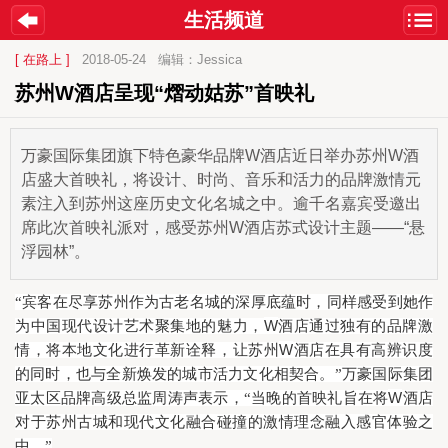
生活频道
[ 在路上 ]
2018-05-24
编辑：Jessica
苏州W酒店呈现“熠动姑苏”首映礼
万豪国际集团旗下特色豪华品牌W酒店近日举办苏州W酒
店盛大首映礼，将设计、时尚、音乐和活力的品牌激情元
素注入到苏州这座历史文化名城之中。逾千名嘉宾受邀出
席此次首映礼派对，感受苏州W酒店苏式设计主题——“悬
浮园林”。
“宾客在尽享苏州作为古老名城的深厚底蕴时，同样感受到她作
W
为中国现代设计艺术聚集地的魅力，
酒店通过独有的品牌激
W
情，将本地文化进行革新诠释，让苏州
酒店在具有高辨识度
的同时，也与全新焕发的城市活力文化相契合。”万豪国际集团
W
亚太区品牌高级总监周涛声表示，“当晚的首映礼旨在将
酒店
对于苏州古城和现代文化融合碰撞的激情理念融入感官体验之
中。”