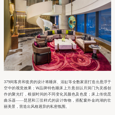
379
间客房和套房的设计将睡床、浴缸等全数家居打造出悬浮于
W
空中的视觉效果；
品牌特色睡床上方悬挂以月洞门为灵感创
作的聚光灯，根据时间的不同变化其颜色及色度；床上传统昆
曲乐器——琵琶和三弦样式的设计饰物，搭配窗外金鸡湖的壮
丽美景，营造出风格迥异的私密氛围。