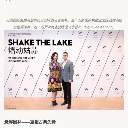
万豪国际集团高层共庆苏州
W
酒店首映礼。左：万豪国际集团亚太区品牌高级
总监周涛声，右：苏州
W
酒店总经理乌李甘布（
Ugur Lee Kanbur
）
悬浮园林——重塑古典先锋