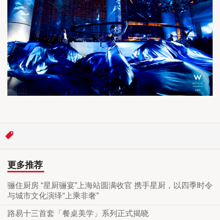
更多推荐
骊住厨房 “星厨骊宴”上海站圆满收官 携手星厨，以四季时令
与城市文化演绎“上乘非奢”
路易十三首套「餐桌美学」系列正式揭晓