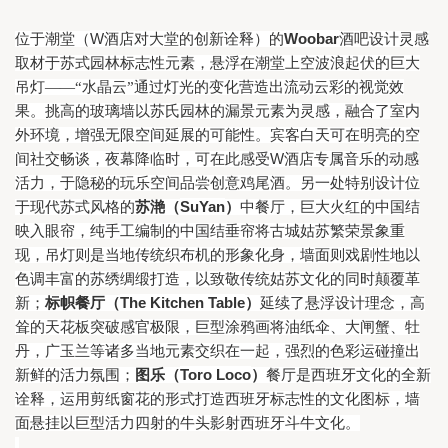
W
Woobar
位于潮堂（
酒店对大堂的创新诠释）的
酒吧设计灵感
取材于苏式园林标志性元素，悬浮在潮堂上空波浪起伏的巨大
吊灯——“水晶云”通过灯光的变化营造出流动云彩的视觉效
果。挑高的玻璃墙以苏氏园林的漏景元素为灵感，融合了室内
外环境，增强无限空间延展的可能性。宾客白天可在明亮的空
W
间社交畅谈，夜幕降临时，可在此感受
酒店专属音乐的动感
活力，于隐秘的玩乐空间品尝创意鸡尾酒。另一处特别设计位
SuYan
于现代苏式风格的
苏滟（
）
中餐厅，巨大火红的中国结
映入眼帘，纯手工编制的中国结垂帘将古城姑苏繁荣景象重
现，吊灯则是当地传统织布机的形象化身，墙面则戏剧性地以
色调丰富的苏绣绸缎打造，以致敬传统姑苏文化的同时颠覆革
The Kitchen Table
新；
标帜餐厅
（
）
延续了悬浮设计理念，高
耸的天花板突破感官极限，巨型涂鸦画将油纸伞、大闸蟹、牡
丹，广玉兰等诸多当地元素交织在一起，强烈的色彩运碰撞出
Toro Loco
新鲜的活力氛围；
图乐（
）
餐厅是西班牙文化的全新
诠释，运用剪纸窗花的形式打造西班牙标志性的文化图标，墙
面悬挂以巨型活力四射的牛头影射西班牙斗牛文化。