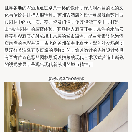
W
世界各地的
酒店通过别具一格的设计，深入洞悉目的地的文
W
化与传统并进行大胆诠释。苏州
酒店的设计灵感源自苏州古
典园林中的水、石、亭、墙及门洞，使其轻漂于空中，打造
出“悬浮园林”的感官体验。宾客踏入酒店开始，悬浮的水晶云
W
将苏州
酒店折射成超未来感的城市绿洲。昆曲元素转化为酒
店绚烂的色彩基调；古老的苏州茶室化身为时髦的社交场所；
悬浮灯笼演绎五彩斑斓的霓虹灯艺，难以数计的先锋设计将具
有亘古传奇色彩的园林景观以抽象的现代艺术形式营造出新锐
的视觉效果，呈现出现代新苏州的城市精神。
苏州
W
酒店
EWOW
套房