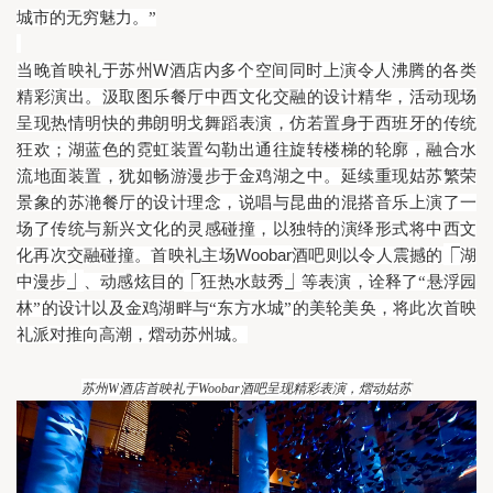
城市的无穷魅力。”
W
当晚首映礼于苏州
酒店内多个空间同时上演令人沸腾的各类
精彩演出。汲取图乐餐厅中西文化交融的设计精华，活动现场
呈现热情明快的弗朗明戈舞蹈表演，仿若置身于西班牙的传统
狂欢；湖蓝色的霓虹装置勾勒出通往旋转楼梯的轮廓，融合水
流地面装置，犹如畅游漫步于金鸡湖之中。延续重现姑苏繁荣
景象的苏滟餐厅的设计理念，说唱与昆曲的混搭音乐上演了一
场了传统与新兴文化的灵感碰撞，以独特的演绎形式将中西文
⎾
Woobar
化再次交融碰撞。首映礼主场
酒吧则以令人震撼的
湖
⏌
⎾
⏌
中漫步
、动感炫目的
狂热水鼓秀
等表演，诠释了“悬浮园
林”的设计以及金鸡湖畔与“东方水城”的美轮美奂，将此次首映
礼派对推向高潮，熠动苏州城。
苏州
W
酒店首映礼于
Woobar
酒吧呈现精彩表演，熠动姑苏