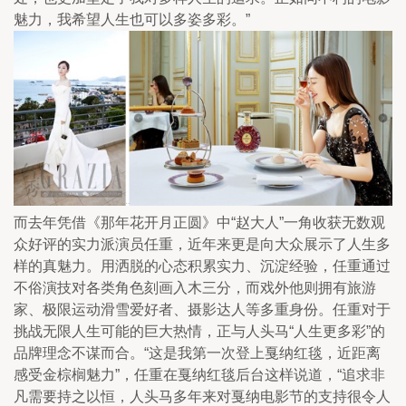
魅力，我希望人生也可以多姿多彩。”
而去年凭借《那年花开月正圆》中“赵大人”一角收获无数观
众好评的实力派演员任重，近年来更是向大众展示了人生多
样的真魅力。用洒脱的心态积累实力、沉淀经验，任重通过
不俗演技对各类角色刻画入木三分，而戏外他则拥有旅游
家、极限运动滑雪爱好者、摄影达人等多重身份。任重对于
挑战无限人生可能的巨大热情，正与人头马“人生更多彩”的
品牌理念不谋而合。“这是我第一次登上戛纳红毯，近距离
感受金棕榈魅力”，任重在戛纳红毯后台这样说道，“追求非
凡需要持之以恒，人头马多年来对戛纳电影节的支持很令人