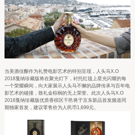
当美酒佳酿作为礼赞电影艺术的特别呈现，人头马X.O 
2018戛纳珍藏版将在聚光灯下，衬托红毯上星光闪耀的每
一个荣耀瞬间，向大家展示人头马不懈的品牌传承与百年电
影艺术的碰撞，致礼金棕榈的无上荣誉。此次人头马X.O 
2018戛纳珍藏版优质香槟区干邑将于京东新品首发频道同
期独家首发，建议零售价为人民币1,699元。