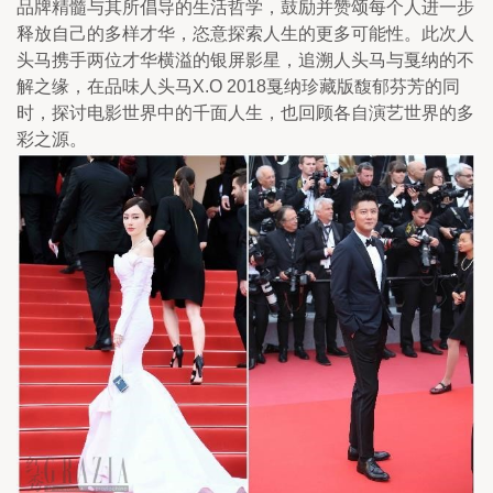
品牌精髓与其所倡导的生活哲学，鼓励并赞颂每个人进一步
释放自己的多样才华，恣意探索人生的更多可能性。此次人
头马携手两位才华横溢的银屏影星，追溯人头马与戛纳的不
解之缘，在品味人头马X.O 2018戛纳珍藏版馥郁芬芳的同
时，探讨电影世界中的千面人生，也回顾各自演艺世界的多
彩之源。