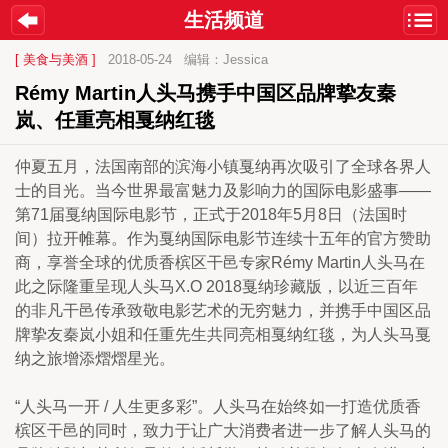
生活频道
[ 美食与美酒 ]
2018-05-24
编辑：Jessica
Rémy Martin人头马携手中国区品牌挚友秦
岚、任重亮相戛纳红毯 
仲夏五月，法国南部的滨海小镇戛纳再次吸引了全球各界人
士的目光。当今世界最富魅力及影响力的国际电影盛事——
第71届戛纳国际电影节，正式于2018年5月8日（法国时
间）拉开帷幕。作为戛纳国际电影节连续十五年的官方赞助
商，享誉全球的优质香槟区干邑专家Rémy Martin人头马在
此之际隆重呈现人头马X.O 2018戛纳珍藏版，以近三百年
的非凡干邑传承致敬电影艺术的无穷魅力，并携手中国区品
牌挚友秦岚小姐和任重先生共同亮相戛纳红毯，为人头马戛
纳之旅增添熠熠星光。
“人头马一开 / 人生更多彩”。人头马在始终如一打造优质香
槟区干邑的同时，致力于让广大消费者进一步了解人头马的