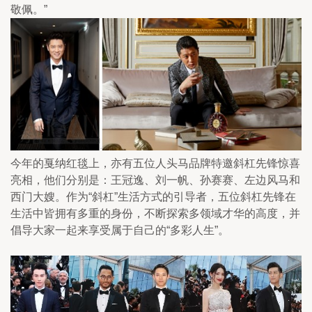
敬佩。”
今年的戛纳红毯上，亦有五位人头马品牌特邀斜杠先锋惊喜
亮相，他们分别是：王冠逸、刘一帆、孙赛赛、左边风马和
西门大嫂。作为“斜杠”生活方式的引导者，五位斜杠先锋在
生活中皆拥有多重的身份，不断探索多领域才华的高度，并
倡导大家一起来享受属于自己的“多彩人生”。