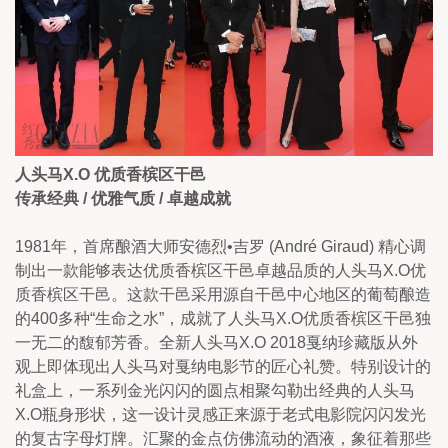
人头马X.O 优质香槟区干邑 
传承经典 / 优雅气质 / 卓越成就
1981年，首席酿酒大师安德烈•吉罗 (André Giraud) 精心调
制出一款能够表达优质香槟区干邑卓越品质的人头马X.O优
质香槟区干邑。这款干邑采用源自干邑中心地区的葡萄酿造
的400多种“生命之水”，成就了人头马X.O优质香槟区干邑独
一无二的馥郁芳香。全新人头马X.O 2018戛纳珍藏版从外
观上即体现出人头马对戛纳电影节的匠心礼赞。特别设计的
礼盒上，一系列金光闪闪的圆点相聚勾勒出经典的人头马
X.O瓶身形状，这一设计灵感正来源于老式电影院闪闪发光
的复古字母灯牌。汇聚的金点仿佛流动的酒液，象征着那些