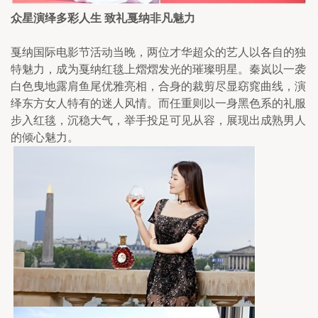
众星演绎多彩人生 致礼戛纳非凡魅力
戛纳国际电影节活动当晚，两位才华超众的艺人以各自的独
特魅力，成为戛纳红毯上熠熠发光的璀璨明星。秦岚以一袭
白色曳地露肩鱼尾优雅亮相，合身的裁剪尽显窈窕曲线，演
绎东方女人特有的迷人风情。而任重则以一身黑色系的礼服
步入红毯，沉稳大气，举手投足可见从容，展现出成熟男人
的倾心魅力。