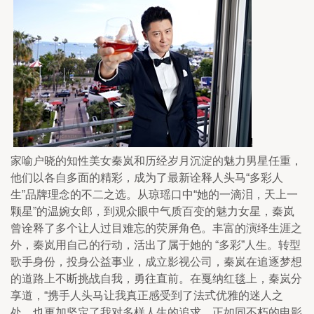
家喻户晓的知性美女秦岚和历经岁月沉淀的魅力男星任重，
他们以各自多面的精彩，成为了最新诠释人头马“多彩人
生”品牌理念的不二之选。从琼瑶口中“她的一滴泪，天上一
颗星”的温婉女郎，到观众眼中气质百变的魅力女星，秦岚
曾诠释了多个让人过目难忘的荧屏角色。丰富的演绎生涯之
外，秦岚用自己的行动，活出了属于她的 “多彩”人生。转型
歌手身份，投身公益事业，成立影视公司，秦岚在追逐梦想
的道路上不断挑战自我，勇往直前。在戛纳红毯上，秦岚分
享道，“携手人头马让我真正感受到了法式优雅的迷人之
处，也更加坚定了我对多样人生的追求。正如同不朽的电影