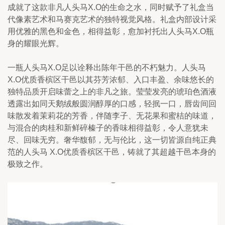
成就了这款非凡人头马X.O的生命之水，同时赋予了礼盒当
代像素艺术和马赛克艺术的独特视觉风格。礼盒内部设计采
用优雅的黑色和金色，相得益彰，愈加衬托出人头马X.O瓶
身的耀眼光辉。
一瓶人头马X.O足以诠释出陈年干邑的不朽魅力。人头马 
X.O优质香槟区干邑以其芬芳浓郁、入口丰盈、余味悠长的
独特品质开启味蕾之上的非凡之旅。莹莹发亮的琥珀色酒液
透露出如同天鹅绒般圆润醇厚的口感，轻抿一口，唇齿间回
味散发着茉莉花的芳香，伴随李子、无花果和蜜桔的味道，
与混合的肉桂和新鲜碎榛子的香味相得益彰，令人意犹未
尽、回味无穷。奢华馥郁，无与伦比，这一切皆源自纯正典
范的人头马 X.O优质香槟区干邑，铸就了其超越干邑本身的
极致之作。