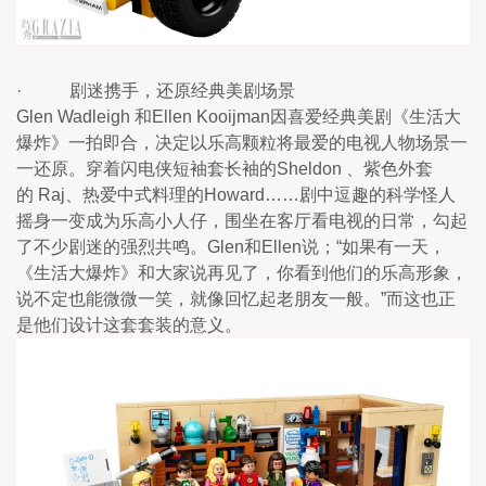
·           剧迷携手，还原经典美剧场景
Glen Wadleigh 和Ellen Kooijman因喜爱经典美剧《生活大
爆炸》一拍即合，决定以乐高颗粒将最爱的电视人物场景一
一还原。穿着闪电侠短袖套长袖的Sheldon 、紫色外套
的 Raj、热爱中式料理的Howard……剧中逗趣的科学怪人
摇身一变成为乐高小人仔，围坐在客厅看电视的日常，勾起
了不少剧迷的强烈共鸣。Glen和Ellen说；“如果有一天，
《生活大爆炸》和大家说再见了，你看到他们的乐高形象，
说不定也能微微一笑，就像回忆起老朋友一般。”而这也正
是他们设计这套套装的意义。