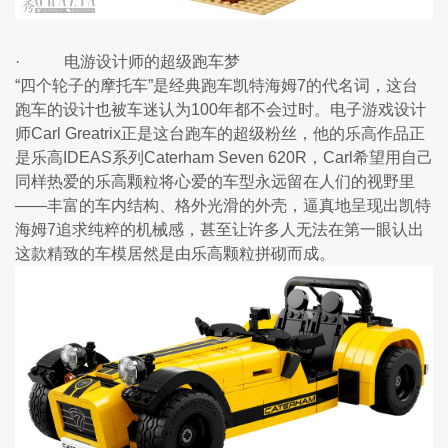
·           电游设计师的超级跑车梦
“四个轮子的摩托车”是经典跑车凯特海姆7的代名词，这台
跑车的设计也被车迷认为100年都不会过时。电子游戏设计
师Carl Greatrix正是这台跑车的超级粉丝，他的乐高作品正
是乐高IDEAS系列Caterham Seven 620R，Carl希望用自己
同样热爱的乐高颗粒将心爱的车型永远留在人们的视野里
——丰富的车内结构、格外光滑的外壳，逼真地呈现出凯特
海姆7追求纯粹的机械感，甚至让许多人无法在第一眼认出
这款精致的车模居然是由乐高颗粒拼砌而成。