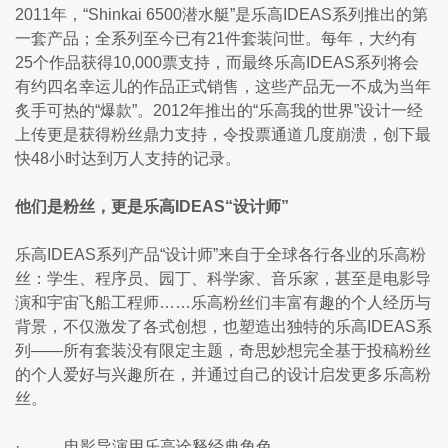
2011年，“Shinkai 6500潜水艇”是乐高IDEAS系列推出的第
一套产品；全系列至今已有21件套装问世。每年，大约有
25个作品获得10,000票支持，而最终乐高IDEAS系列将会
有约四名幸运儿的作品正式销售，这些产品无一不成为当年
炙手可热的“爆款”。2012年推出的“乐高我的世界”设计一经
上传更是获得粉丝鼎力支持，令投票通道几度崩溃，创下最
快48小时达到万人支持的记录。
他们是粉丝，更是乐高IDEAS“设计师”
乐高IDEAS系列产品“设计师”来自于全球各行各业的乐高粉
丝：学生、程序员、园丁、科学家、音乐家，甚至是电影导
演和宇宙飞船工程师……乐高粉丝们丰富有趣的个人经历与
背景，不仅激发了各式创想，也塑造出独特的乐高IDEAS系
列——所有套装没有限定主题，奇思妙想完全基于投稿粉丝
的个人爱好与兴趣所在，并通过自己的设计启发更多乐高粉
丝。
·           电影导演用乐高诠释经典角色