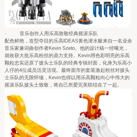
·           音乐创作人用乐高致敬经典摇滚乐队
配色鲜艳，造型夺目的乐高IDEAS黄色潜水艇来自一名业余
音乐家兼词曲创作者Kevin Szeto。他的设计稿一经曝光，
就收获大批乐高粉丝的鼎力支持。Kevin用色彩明亮的乐高
颗粒忠实还原了披头士乐队的经典专辑封面，化身为乐高小
人仔的4位成员活灵活现。最终面市的套装激起粉丝对披头
士乐队的无限怀缅，Kevin也得以用乐高颗粒向心中伟大的
摇滚乐队披头士致敬，将自己所爱完美联结在了一起。