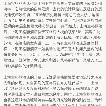
上海宝格丽酒店坐落于拥有丰厚历史人文背景的华侨城苏州
河畔，它将惬意的自然景观、当代的设计风格以及经典的历
史建筑精妙平衡。1916年历史建筑上海总商会大楼，这座
经历了历史沧桑的建筑经过整修与翻新，与环绕着盎然自然
景观的48层宝格丽大楼巧妙融合，共同组成了上海宝格丽酒
店。上海宝格丽酒店位于宝格丽大楼的顶部8层，宾客在此
可俯瞰外滩美景和观赏壮观的上海天际线、传奇浦江和蜿蜒
苏河。在酒店的室内设计上，与所有宝格丽酒店及度假村一
样，上海宝格丽酒店一如曩昔的选择了意大利颇负盛名的建
筑事务所Antonio Citterio Patricia Viel来共同打造上海宝格
丽酒店，既保留了意式建筑和设计风格的精髓，又融入了上
海独具韵味的海派风情。
上海宝格丽酒店的开幕，无疑是宝格丽集团永恒流转之璀璨
光华的体现。来自罗马的宝格丽在东方现代城市——上海，
以宝格丽酒店及度假村桂冠上第六颗璀璨宝石的耀眼之姿，
再次展现出令世人瞩目的意式风华。同时，上海宝格丽酒店
也将这座城市的缠绵婉转与溢彩流光诠释得恰到好处。为都
市旅人带去热情自由、精致华美的宝格丽生活方式与舒适惬