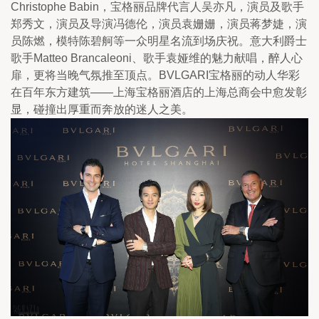
Christophe Babin，宝格丽品牌代言人吴亦凡，演员及歌手
郑秀文，演员及导演冯德伦，演员袁姗姗，演员蒋梦婕，演
员陈燃，模特陈碧舸等一众明星名流到场庆祝。意大利爵士
歌手Matteo Brancaleoni、歌手袁娅维的魅力献唱，醉人心
扉，更将当晚气氛推至顶点。BVLGARI宝格丽的动人华彩
在百年东方建筑——上海宝格丽酒店的上海总商会中愈发彰
显，碰撞出厚重而奔放的迷人之美。