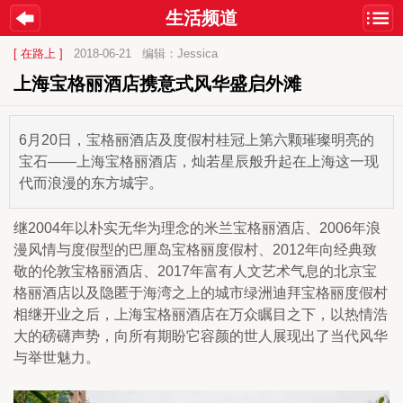
生活频道
[ 在路上 ]
2018-06-21
编辑：Jessica
上海宝格丽酒店携意式风华盛启外滩
6月20日，宝格丽酒店及度假村桂冠上第六颗璀璨明亮的
宝石——上海宝格丽酒店，灿若星辰般升起在上海这一现
代而浪漫的东方城宇。
继2004年以朴实无华为理念的米兰宝格丽酒店、2006年浪
漫风情与度假型的巴厘岛宝格丽度假村、2012年向经典致
敬的伦敦宝格丽酒店、2017年富有人文艺术气息的北京宝
格丽酒店以及隐匿于海湾之上的城市绿洲迪拜宝格丽度假村
相继开业之后，上海宝格丽酒店在万众瞩目之下，以热情浩
大的磅礴声势，向所有期盼它容颜的世人展现出了当代风华
与举世魅力。