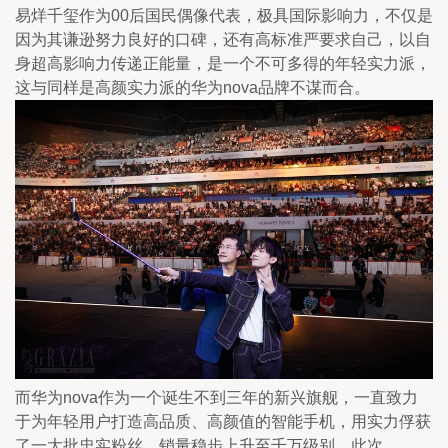
易烊千玺作为00后国民偶像代表，极具国际影响力，不仅是
因为其谦逊努力良好的口碑，还有高标准严要求自己，以自
身超高影响力传递正能量，是一个不可多得的年轻实力派，
这与同样是高颜实力派的华为nova品牌不谋而合。
而华为nova作为一个诞生不到三年的新兴旗舰，一直致力
于为年轻用户打造高品质、高颜值的智能手机，用实力俘获
了一大批忠实粉丝，销量稳步上升至千万级别。此次，