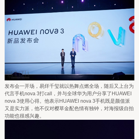
发布会一开场，易烊千玺就以热舞点燃全场，随后又上台为
代言手机nova 3打call，并与全球华为用户分享了HUAWEI 
nova 3使用心得。他表示HUAWEI nova 3手机既是颜值派
又是实力派，他不仅对樱草金配色情有独钟，对海报级自拍
功能也很感兴趣。