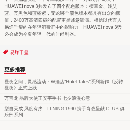
HUAWEI nova 3共发布了四个配色版本：樱草金、浅艾
蓝、亮黑色和蓝楹紫，无论哪个颜色版本都具有出众的颜
值，2400万高清四摄的配置更是诚意满满。相信以代言人
易烊千玺的在年轻消费群中的影响力，HUAWEI nova 3势
必会成为今夏年轻一代的时尚利器。
易烊千玺
更多推荐
昼夜之间，灵感流动：W酒店“Hotel Tales”系列新作《反转
昼夜》正式上线
万宝龙 品牌大使王安宇手书 七夕浪漫心意
型自天成 风度有序｜LI-NING 1990 携手肖战呈献 CLUB 俱
乐部系列