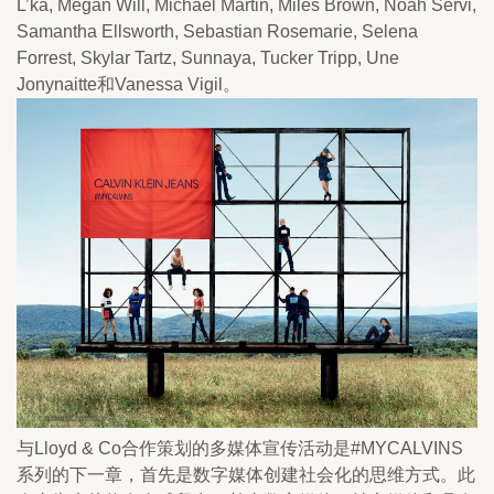
L’ka, Megan Will, Michael Martin, Miles Brown, Noah Servi, 
Samantha Ellsworth, Sebastian Rosemarie, Selena 
Forrest, Skylar Tartz, Sunnaya, Tucker Tripp, Une 
Jonynaitte和Vanessa Vigil。
与Lloyd & Co合作策划的多媒体宣传活动是#MYCALVINS
系列的下一章，首先是数字媒体创建社会化的思维方式。此