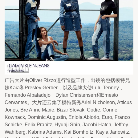
广告大片由Oliver Rizzo进行造型工作，出镜的包括模特兄
妹Kaia和Presley Gerber，以及品牌大使Lulu Tenney，
Fernando Albaladejo，Dylan Christensen和Ernesto 
Cervantes。大片还云集了模特新秀Ariel Nicholson, Atticus 
Jones, Bre Anne Marie, Bizar Slovak, Codie, Conner 
Kownack, Dominic Augustin, Eniola Abiorio, Euro, Franco 
Schicke, Felix Prabitz, Hyunji Shin, Jacobi Hatch, Jeffrey 
Wahlberg, Kabrina Adams, Kai Bomholtz, Kayla Janowitz, 