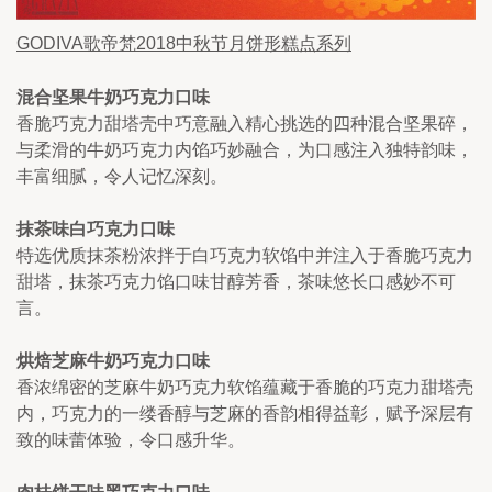
GODIVA歌帝梵2018中秋节月饼形糕点系列
混合坚果牛奶巧克力口味
香脆巧克力甜塔壳中巧意融入精心挑选的四种混合坚果碎，
与柔滑的牛奶巧克力内馅巧妙融合，为口感注入独特韵味，
丰富细腻，令人记忆深刻。
抹茶味白巧克力口味
特选优质抹茶粉浓拌于白巧克力软馅中并注入于香脆巧克力
甜塔，抹茶巧克力馅口味甘醇芳香，茶味悠长口感妙不可
言。
烘焙芝麻牛奶巧克力口味
香浓绵密的芝麻牛奶巧克力软馅蕴藏于香脆的巧克力甜塔壳
内，巧克力的一缕香醇与芝麻的香韵相得益彰，赋予深层有
致的味蕾体验，令口感升华。