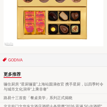
GODIVA
更多推荐
骊住厨房 “星厨骊宴”上海站圆满收官 携手星厨，以四季时令
与城市文化演绎“上乘非奢”
路易十三首套「餐桌美学」系列正式揭晓
北京前门文华东方酒店酒吧十条荣膺“2026 亚洲 50 佳酒吧”