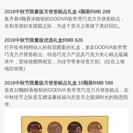
2018中秋节限量版月饼形糕点礼盒 4颗装RMB 288
集齐着4颗香浓馥郁的GODIVA歌帝梵巧克力月饼形糕点，
在和亲朋好友团圆之际，为这个赏月之夜留下美好回忆。
2018中秋节限量版优选礼盒RMB 628
打开绘有栩栩动人的荷花图案的礼盒，多款GODIVA歌帝梵
巧克力月饼形糕点、特选巧克力产品及巧克力夹心糕点蕴藏
其中，赏味馈赠两相宜，为佳节带来珍贵片刻。(仅在上海
地区销售)
2018中秋节限量版月饼形糕点礼盒 10颗装RMB 598
装有10颗醇香馥郁的GODIVA 歌帝梵巧克力月饼形糕点，在
中秋佳节之际是互赠温馨祝福与共赏月之圆满时光的熟悉陪
伴。