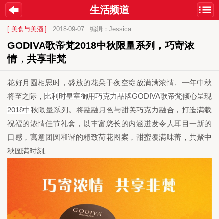
生活频道
[ 美食与美酒 ]
2018-09-07
编辑：Jessica
GODIVA歌帝梵2018中秋限量系列，巧寄浓
情，共享非梵
花好月圆相思时，盛放的花朵于夜空绽放满满浓情。一年中秋
比利时皇室御用巧克力品牌
GODIVA
歌帝梵
将至之际，
倾心呈现
2018
中
秋限量系列。将融融月色与甜美巧克力融合，打造满载
祝福的浓情佳节礼盒，以丰富悠长的内涵迸发令人耳目一新的
口感，寓意团圆和谐的精致荷花图案，甜蜜覆满味蕾，共聚中
秋圆满时刻。