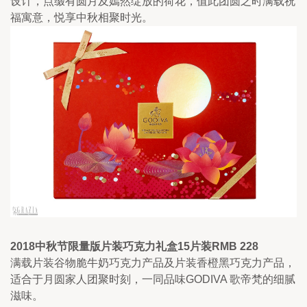
设计，点缀有圆月及嫣然绽放的荷花，值此团圆之时满载祝
福寓意，悦享中秋相聚时光。
2018中秋节限量版片装巧克力礼盒15片装RMB 228
满载片装谷物脆牛奶巧克力产品及片装香橙黑巧克力产品，
适合于月圆家人团聚时刻，一同品味GODIVA 歌帝梵的细腻
滋味。