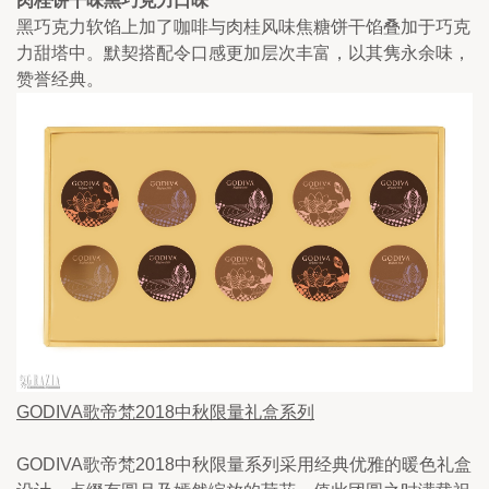
肉桂饼干味黑巧克力口味
黑巧克力软馅上加了咖啡与肉桂风味焦糖饼干馅叠加于巧克
力甜塔中。默契搭配令口感更加层次丰富，以其隽永余味，
赞誉经典。
GODIVA歌帝梵2018中秋限量礼盒系列
GODIVA歌帝梵2018中秋限量系列采用经典优雅的暖色礼盒