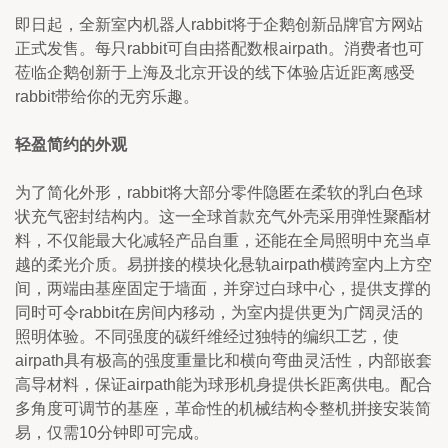
即日起，全新室内机器人rabbit将于企鹅创新品牌官方网站
正式发售。每只rabbit可自由搭配数根airpath。消费者也可
莅临企鹅创新于上海及北京开设的线下体验店近距离感受
rabbit带给你的无穷乐趣。
轻盈简约的外观
为了简化外形，rabbit将大部分零件隐匿在柔软的乳白色球
状充气密封结构内。这一全球首款充气外壳采用弹性聚酯材
料，不仅能最大化减轻产品自重，还能在全局照明中充当卓
越的柔光介质。易拼接的模块化悬轨airpath横跨室内上方空
间，两端由基座固定于墙面，并穿过白球中心，提供支撑的
同时可令rabbit在房间内移动，为室内提供更为广阔灵活的
照明体验。不同强度的碳纤维经过独特的编织工艺，使
airpath具有极高的强度重量比和横向弯曲灵活性，内部嵌套
高导材料，保证airpath能为球形机身提供长距离供电。配合
多角度可调节的基座，革命性的机械结构令整机拼接安装简
易，仅需10分钟即可完成。