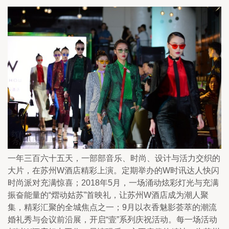
一年三百六十五天，一部部音乐、时尚、设计与活力交织的
大片，在苏州W酒店精彩上演。定期举办的W时讯达人快闪
时尚派对充满惊喜；2018年5月，一场涌动炫彩灯光与充满
振奋能量的“熠动姑苏”首映礼，让苏州W酒店成为潮人聚
集，精彩汇聚的全城焦点之一；9月以衣香魅影荟萃的潮流
婚礼秀与会议前沿展，开启“壹”系列庆祝活动。每一场活动