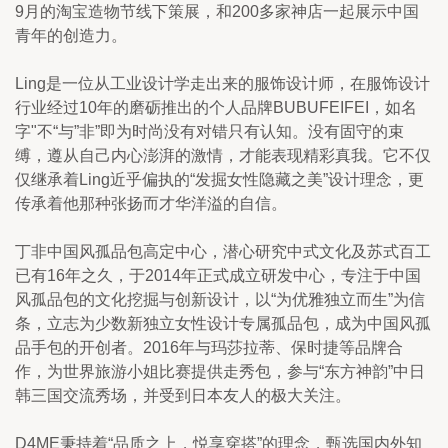
9月的淘宝造物节线下策展，和200多家神店一起展示中国
青年的创造力。
Ling是一位从工业设计学走出来的服饰设计师，在服饰设计
行业经过10年的磨砺推出的个人品牌BUBUFEIFEI，如名
字"不“与”非”即为时尚没有对错只有认知。没有固守的束
缚，遵从自己内心澎湃的激情，才能表现精彩真我。它不仅
仅继承着Ling近乎偏执的“发掘女性隐藏之美”设计理念，更
传承着他那种张扬而才华洋溢的自信。
丁非中国风孤品包高定中心，潜心研究中式文化及苏式百工
已有16年之久，于2014年正式成立研发中心，专注于中国
风孤品包的文化挖掘与创新设计，以“为优雅独立而生”为信
条，立志为少数新独立女性设计专属孤品包，成为中国风孤
品手包的开创者。2016年与玛莎拉蒂、保时捷等品牌合
作，为世界旅游小姐比赛提供走秀包，参与“东方神韵”中日
韩三国交流秀场，并受到日本友人的极大关注。
D4ME秉持着“品质之上，悦享穿搭”的理念，甄选国内外知