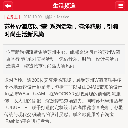
生活频道
[ 在路上 ]
2018-10-09
编辑：Jessica
苏州W酒店以“壹”系列活动，演绎精彩，引领
时尚生活新风尚
位于新尚潮流聚集地苏州中心、毗邻金鸡湖畔的苏州W酒
店举行“壹”系列庆祝活动；凭借音乐、时尚、设计与活力
燃情点，缔造城市时尚活力新风尚。
派对当晚，逾200位宾客亲临现场，感受苏州W酒店联手多
个本地新锐设计师品牌，包括丁非以及由D4ME带来的设计
师品牌WEancheAM，在WOOBAR酒吧展现的前端潮流服
饰；以大胆的搭配，绽放惊艳秀场魅力。同时苏州W酒店与
BUBUFEIFEI联手打造的定制设计款高跟鞋惊喜亮相，彰显
传统与现代交织融合的设计灵感。联名款鞋履将在淘宝
iFashion平台进行发售。