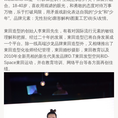
合。18-40岁，喜欢用戏谑的眼光，和勇敢的态度对待万事
万物，乐于打破局限，用矛盾戏剧化表达自我的“少女”和“少
年”。品牌元素：无性别化\廓形解构\图案工艺\街头\友情。
東田造型的创始人李東田先生，有着对国际流行元素的敏锐
理解和把握。经过二十年的发展，東田造型已将自身发展成
一个平台。除一线高端沙龙品牌東田造型外，又相继推出了
東田造型化妆师经纪管理，東田婚纱摄影，東田教育以及
2010年全新亮相的新生代美发品牌D.T東田发型空间和D-
Space東田运动，并在教育培训、网络平台等各方面再创佳
绩。