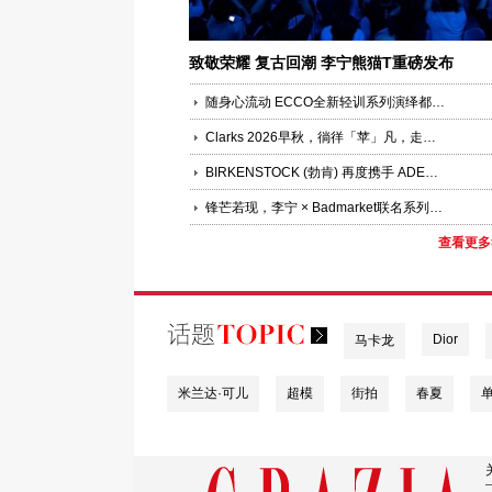
致敬荣耀 复古回潮 李宁熊猫T重磅发布
随身心流动 ECCO全新轻训系列演绎都市运动时装美学
Clarks 2026早秋，徜徉「苹」凡，走出惬意引力
BIRKENSTOCK (勃肯) 再度携手 ADERERROR，重新诠释经典 BOSTON
锋芒若现，李宁 × Badmarket联名系列以击剑灵感谱写复古运动美学新章
查看更多
Dior
马卡龙
米兰达·可儿
超模
街拍
春夏