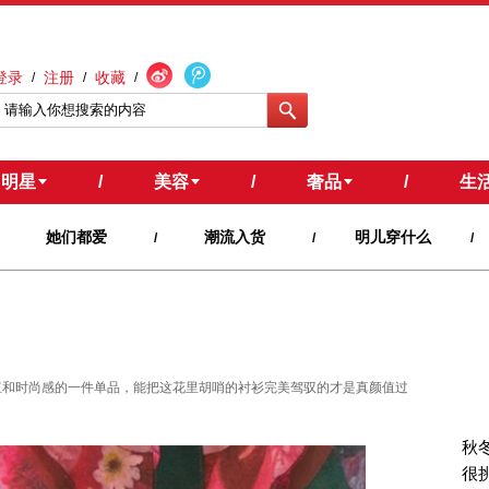
登录
注册
收藏
/
/
/
明星
/
美容
/
奢品
/
生
她们都爱
潮流入货
明儿穿什么
/
/
/
颜值和时尚感的一件单品，能把这花里胡哨的衬衫完美驾驭的才是真颜值过
秋
很