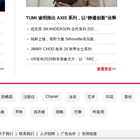
TUMI 途明推出 AXIS 系列，以“静谧创新”诠释
现代生活新风尚
优衣库 JW ANDERSON 合作系列 2026 早秋新品 焕彩上市
纯粹之镜，简即力量 Silhouette诗乐眼镜全新Pure Visionary系列，以极简建筑艺术诠释轻盈力量
JIMMY CHOO 发布 26 秋季女士系列
UR发布2026秋冬形象大片：以「ARCHITECTURE 建筑」为题，构筑风格永续的时装美学
>>
查看更多>>
Chanel
防晒霜
洁面仪
泳衣
艺术
印花
蕾丝
单曲
早秋
连衣裙
雨靴
巴黎
时装周
关于我们
|
联系我们
|
人才招聘
|
广告合作
|
友情链接