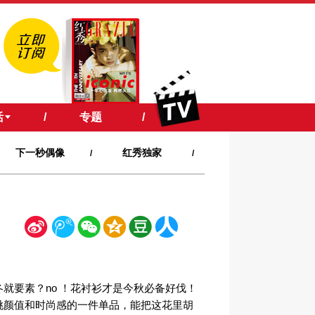
活
/
专题
/
下一秒偶像
红秀独家
/
/
新
腾
微
空
豆
人
浪
讯
信
间
瓣
人网
冬就要素？
no
！花衬衫才是今秋必备好伐！
挑颜值和时尚感的一件单品，能把这花里胡