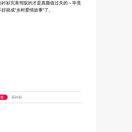
的衬衫完美驾驭的才是真颜值过关的～毕竟
不好就成
“
乡村爱情故事
“
了。
标签
花衬衫