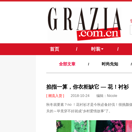
首页
/
时装
/
全部文章
时尚先知
/
/
掐指一算，你衣柜缺它 — 花！衬衫
[ 潮流入货 ]
2018-10-24
编辑：Nicole
秋冬就要素？no ！花衬衫才是今秋必备好伐！很挑
关的～毕竟穿不好就成“乡村爱情故事“了。