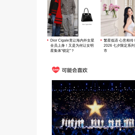
Dior Cigale竟让海内外女星
繁星低语 心意相传 M
全员上身！又是为何让女明
2026 七夕限定系
星集体“锁定”？
市