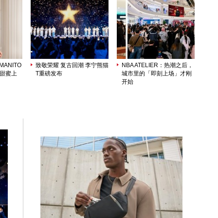
ANITO
致敬荣耀 复古回潮 李宁熊猫
NBA ATELIER：热潮之后，
列甜蜜上
T重磅发布
城市里的「即刻上场」才刚
开始