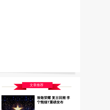
文章推荐
致敬荣耀 复古回潮 李
宁熊猫T重磅发布