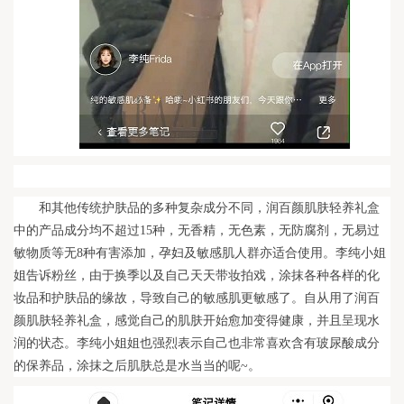
和其他传统护肤品的多种复杂成分不同，润百颜肌肤轻养礼盒
中的产品成分均不超过15种，无香精，无色素，无防腐剂，无易过
敏物质等无8种有害添加，孕妇及敏感肌人群亦适合使用。李纯小姐
姐告诉粉丝，由于换季以及自己天天带妆拍戏，涂抹各种各样的化
妆品和护肤品的缘故，导致自己的敏感肌更敏感了。自从用了润百
颜肌肤轻养礼盒，感觉自己的肌肤开始愈加变得健康，并且呈现水
润的状态。李纯小姐姐也强烈表示自己也非常喜欢含有玻尿酸成分
的保养品，涂抹之后肌肤总是水当当的呢~。