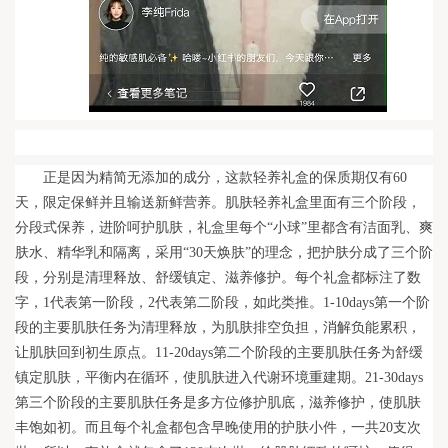
正是因为精简无添加的成分，这款轻养礼盒的保质期仅有60
天，限定保鲜并且输送新鲜营养。肌肤轻养礼盒里面有三个阶段，
分段式保养，进阶呵护肌肤，礼盒里每个“小球”里都含有洁面乳、爽
肤水、精华乳和隔离，采用“30天焕肤”的理念，把护肤分成了三个阶
段，分别是清理释放、舒缓镇定、滋养修护。每个礼盒都标注了数
字，1代表第一阶段，2代表第二阶段，如此类推。1-10days第一个阶
段的主要肌肤任务为清理释放，为肌肤排空负担，消解负能累积，
让肌肤回到初生原点。11-20days第二个阶段的主要肌肤任务为舒缓
镇定肌肤，平衡内在循环，使肌肤进入代谢环境重建期。21-30days
第三个阶段的主要肌肤任务是多方位修护肌底，滋养修护，使肌肤
丰饱如初。而且每个礼盒都包含早晚使用的护肤小件，一共20支次