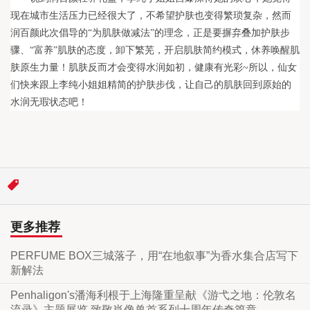
现在城市生活压力已经很大了，不希望护肤也变得繁琐复杂，然而
润百颜此次倡导的“为肌肤做减法”的理念，正是要摒弃叠加护肤步
骤、“富养”肌肤的态度，卸下繁芜，开启肌肤简约模式，休养唤醒肌
肤原生力量！肌肤反而才会变得水润如初，健康有光彩~所以，仙女
们快来跟上李纯小姐姐精简的护肤步伐，让自己的肌肤回到原始的
水润无瑕状态吧！
更多推荐
PERFUME BOX三城落子，用“在地叙事”为香水集合店写下
新解法
Penhaligon's潘海利根于上海隆重呈献《游弋之地：伦敦名
流录》主题展览 致敬肖像兽首系列十周年传奇篇章