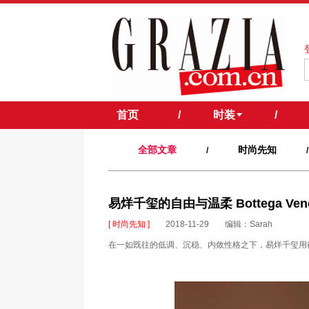
首页
/
时装
/
全部文章
时尚先知
/
/
易烊千玺的自由与温柔 Bottega Ve
[ 时尚先知 ]
2018-11-29
编辑：Sarah
在一如既往的低调、沉稳、内敛性格之下，易烊千玺用