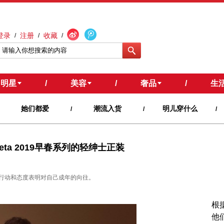
登录
注册
收藏
/
/
/
明星
/
美容
/
奢品
/
生
她们都爱
潮流入货
明儿穿什么
/
/
/
neta 2019早春系列的轻绅士正装
行动和态度表明对自己成年的向往。
根
他