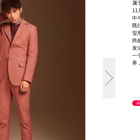
属
1
中
既
玺
跨
发
一
界