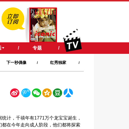
活
/
专题
/
下一秒偶像
红秀独家
/
/
新
腾
微
空
豆
人
浪
讯
信
间
瓣
人网
据统计，千禧年有1771万个龙宝宝诞生，
们都在今年走向成人阶段，他们都将探索