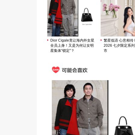
Dior Cigale竟让海内外女星
繁星低语 心意相传 M
全员上身！又是为何让女明
2026 七夕限定系
星集体“锁定”？
市