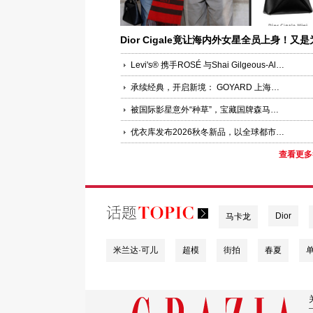
Dior Cigale竟让海内外女星全员上身！又是
何让女明星集体“锁定”？
Levi's® 携手ROSÉ 与Shai Gilgeous-Alexander共同演绎品牌全新企划“Keep it Loose”
承续经典，开启新境： GOYARD 上海国金中心精品店焕新启幕
被国际影星意外“种草”，宝藏国牌森马在线圈粉，30城包场与粉丝双向奔赴
优衣库发布2026秋冬新品，以全球都市灵感诠释LifeWear进化聚焦功能科技、版型创新与多场景适配，回应当代都市人的新舒适实穿追求
查看更多
Dior
马卡龙
米兰达·可儿
超模
街拍
春夏