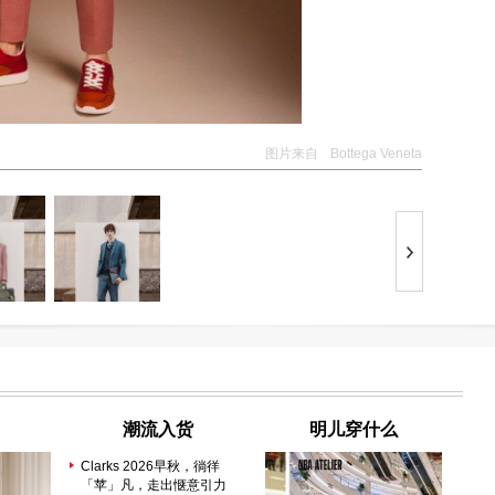
图片来自
Bottega Veneta
潮流入货
明儿穿什么
Clarks 2026早秋，徜徉
「苹」凡，走出惬意引力