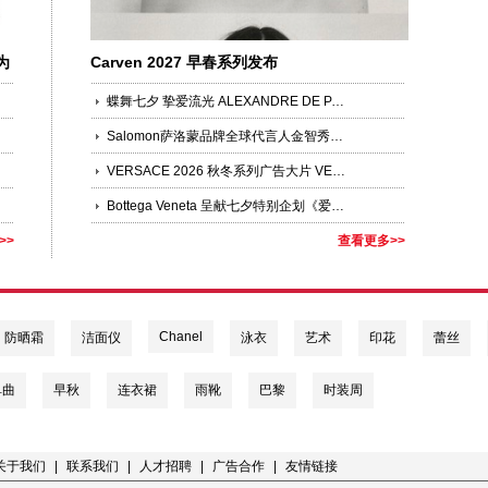
为
Carven 2027 早春系列发布
蝶舞七夕 挚爱流光 ALEXANDRE DE PARIS 臻选发饰礼赞七夕
Salomon萨洛蒙品牌全球代言人金智秀JISOO领衔演绎「多元之蓝」
VERSACE 2026 秋冬系列广告大片 VERSACE OBSESSED 第二篇章
Bottega Veneta 呈献七夕特别企划《爱意有迹》
>>
查看更多>>
Chanel
防晒霜
洁面仪
泳衣
艺术
印花
蕾丝
单曲
早秋
连衣裙
雨靴
巴黎
时装周
关于我们
|
联系我们
|
人才招聘
|
广告合作
|
友情链接