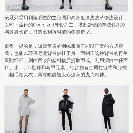
该系列采用利落明快的主色调和高亮度漆皮皮革镶边设计，
以时下流行的Oversized外套为主，搭配舒适的羊绒针织衫
与紧身长裤，打造出利落时髦的冬装造型。
值得一提的是，短款落肩的羽绒服除了能以正常的方式穿
着，也能以环保尼龙背带披挂于身，而制作这种背带的再生
聚酯纤维，则由回收的塑料物质提取而成。利用漂白牛仔面
料、束带、D型环和马甲元素，结合拥有金属拉链式和服袖
口翻毛领大衣，再次唤醒被大众遗忘的庞克精神。