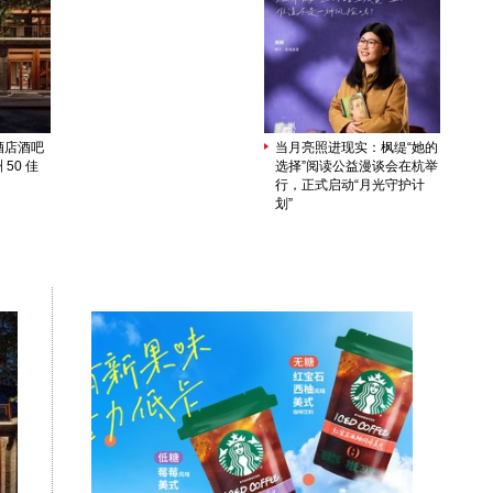
酒店酒吧
当月亮照进现实：枫缇“她的
 50 佳
选择”阅读公益漫谈会在杭举
行，正式启动“月光守护计
划”