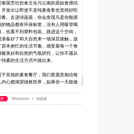
把泰国烹饪饮食文化与云南的原始食谱结
，开发出让即使不是纯素食客也觉得好吃
菜肴。走进绿蔬蔬，你会发现凡是你能摸
到的物品都有环保标签，没有人用吸管喝
料，也看不到塑料包装。跳进这个空间，
就准备好了和大自然来一场深层接触，放
了原本匆忙的生活节奏。感受着每一个角
都被美好和自然的气氛烘托，让你不愿从
个纯素的生活方式中跳出来。
同于其他的素食餐厅，我们更愿意相信每
人内心都渴望拯救世界，如果你一天能做
次呢?
标签
MissGreen
/
绿蔬蔬