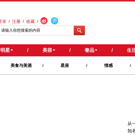
登录
注册
收藏
/
/
/
明星
/
美容
/
奢品
/
生
美食与美酒
星座
情感
/
/
/
！
从
知