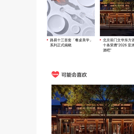
路易十三首套「餐桌美学」
北京前门文华东方
系列正式揭晓
十条荣膺“2026 亚洲
酒吧”