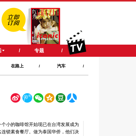
活
/
专题
/
在路上
汽车
/
/
新
腾
微
空
豆
人
浪
讯
信
间
瓣
人网
一个小的咖啡馆开始现已在台湾发展成为
名连锁素食餐厅。做为泰国华侨，他们决