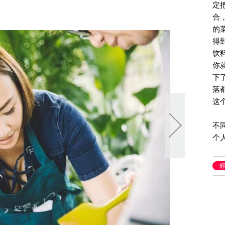
定
合
的
得
饮
你
下
落
这
不
个
三