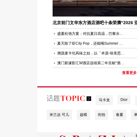
北京前门文华东方酒店酒吧十条荣膺“2026 
洲 50 佳酒吧”
盛夏松弛方案：对抗夏日高温，巴黎水开启轻盈悦己时刻
夏天除了听City Pop，还能喝Summer Bubble！——君度粉色玛格丽特陪伴理想夏日
溯源麦卡伦风味之始，以「本源·味美思」礼赞雪莉橡木桶源点
澳门新濠影汇W酒店连续第二年呈献“酒遇亚洲” 今年7月云集星级客席调酒师迎接2026年亚洲50最佳酒吧
查看更多
Dior
马卡龙
米兰达·可儿
超模
街拍
春夏