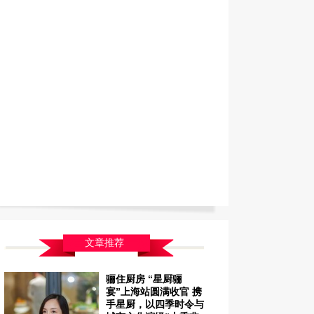
文章推荐
骊住厨房 “星厨骊
宴”上海站圆满收官 携
手星厨，以四季时令与