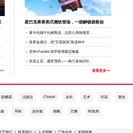
亚
星巴克果香美式潮饮登场，一袋解锁袋装创
意、清爽口味、营养益处
麦卡伦端午礼献甄选，以匠心风味致意仲夏佳节
世界金酒日，把“艾雷甜风”装进杯中
宫鸠×Fumée 四手联弹限定晚宴
至高之启，盛世雪莉——格兰多纳200周年盛典暨56年珍酿“1968传奇”呈献于世
>>
查看更多>>
Chanel
防晒霜
洁面仪
泳衣
艺术
印花
蕾丝
单曲
早秋
连衣裙
雨靴
巴黎
时装周
关于我们
|
联系我们
|
人才招聘
|
广告合作
|
友情链接