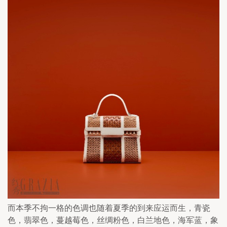
而本季不拘一格的色调也随着夏季的到来应运而生，青瓷
色，翡翠色，蔓越莓色，丝绸粉色，白兰地色，海军蓝，象