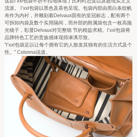
这款l’xxl包袋不折不扣地体现了比利时态度以及超现实主义
流派。 l’xxl包袋以黑色及茶色呈现。包袋内部由黑白条纹帆
布作为内衬，并雕刻着Delvaux固有的皇冠标志，配有两个
可拆卸内袋及数个实用隔间，而外部的附属袋包含一枚高抛
光镜子，彰显Delvaux对完整细 节的精益求精。l’xxl包袋将
品牌特色工艺的贵族感体现得淋漓尽致。 
“l’xxl包袋足以让每个拥有它的人散发其独有的生活方式及个
性。” Colonna说道。