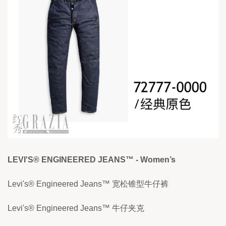
LEVI'S® ENGINEERED JEANS™ - Women’s
Levi's® Engineered Jeans™ 宽松锥型牛仔裤
Levi's® Engineered Jeans™ 牛仔夹克