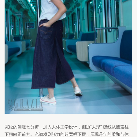
宽松的阔腿七分裤，加入人体工学设计，侧边
“
人形
” 
缝线从膝盖往
下扭向正前方。充满戏剧张力的超宽幅下摆，展现丹宁的柔和与休