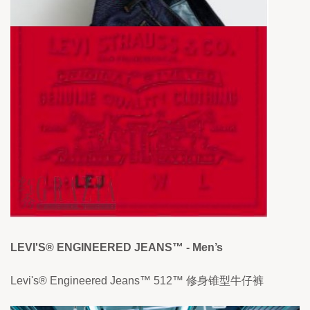
LEVI'S® ENGINEERED JEANS™ - Men’s
Levi's® Engineered Jeans™ 512™ 修身锥型牛仔裤