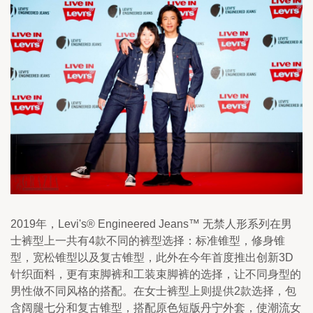
2019年，Levi's® Engineered Jeans™ 无禁人形系列在男
士裤型上一共有4款不同的裤型选择：标准锥型，修身锥
型，宽松锥型以及复古锥型，此外在今年首度推出创新3D
针织面料，更有束脚裤和工装束脚裤的选择，让不同身型的
男性做不同风格的搭配。在女士裤型上则提供2款选择，包
含阔腿七分和复古锥型，搭配原色短版丹宁外套，使潮流女