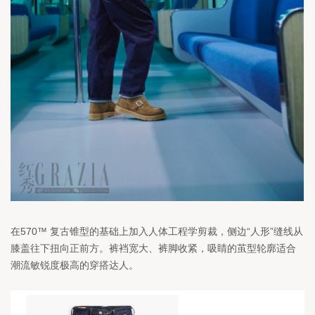
在570™ 复古锥型的基础上加入人体工程学剪裁，侧边“人形”缝线从
膝盖往下扭向正前方。裤裆宽大、裤脚收紧，吸睛的茧型轮廓适合
潮流敏锐度极高的穿搭达人。