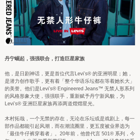
丹宁崛起，强强联合，打造巨星家族
他，是日剧神话，更是首位代言Levi's® 的亚洲明星；她，
是潜力创作歌手，更有着「整个华语乐坛都在等着她长大」 
的美誉。他们是Levi's® Engineered Jeans™ 无禁人形系列
的风格形象大使，强强联手，重新赋予丹宁新风貌，为
Levi's® 亚洲巨星家族再添两道熠熠星光。
木村拓哉，一个无禁的存在，无论在乐坛或是戏剧上，每一
部作品都能引起风潮，而在潮流圈里，更五度被业界选为 
「最佳牛仔裤穿着者」。20年前，他曾代言 501® 系列，今