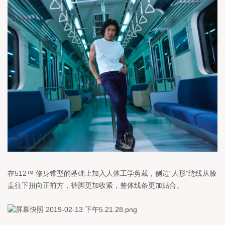
在512™ 修身锥型的基础上加入人体工学剪裁，侧边“人形”缝线从膝
盖往下扭向正前方，裤脚更加收紧，整体线条更加贴合。