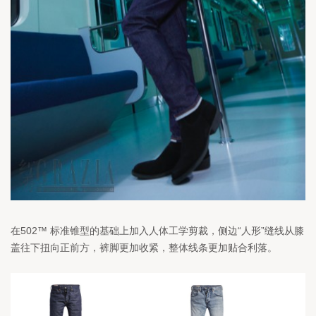
在502™ 标准锥型的基础上加入人体工学剪裁，侧边“人形”缝线从膝
盖往下扭向正前方，裤脚更加收紧，整体线条更加贴合利落。