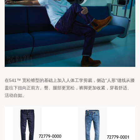
在541™ 宽松锥型的基础上加入人体工学剪裁，侧边“人形”缝线从膝
盖往下扭向正前方。臀、腿部更宽松，裤脚更加收紧，穿着舒适、
活动自如。