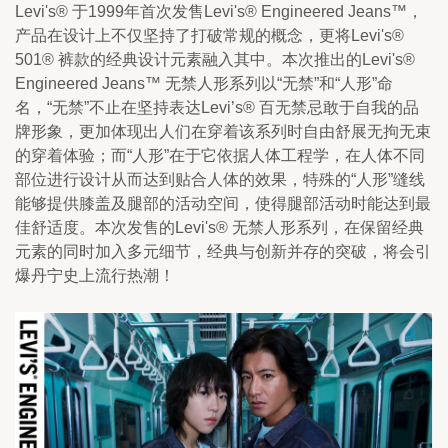
Levi's® 于1999年首次发售Levi's® Engineered Jeans™，
产品在设计上不仅坚持了打破常规的概念，更将Levi's® 
501® 裤款的经典设计元素融入其中。本次推出的Levi's® 
Engineered Jeans™ 无禁人形系列以“无禁”和“人形”命
名，“无禁”不止在坚持表达Levi’s® 百无禁忌敢于自我的品
牌形象，更加体现出人们在穿着该系列时自由舒展无拘无束
的穿着体验；而“人形”在于它依据人体工程学，在人体不同
部位进行设计从而达到贴合人体的效果，特殊的“人形”缝线
能够提供膝盖及腿部的活动空间，使得腿部活动时能达到最
佳舒适度。本次发售的Levi's® 无禁人形系列，在保留经典
元素的同时加入多元细节，经典与创新并存的突破，将会引
爆丹宁史上流行热潮！