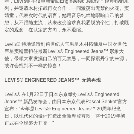
年，Levi's® 不仅重新带回Engineered Jeans™ 经典畅销系
列，并邀请木村拓哉再次合作，一同激荡出无禁的火花。窦
靖童，代表次时代的语言，她用音乐纯粹地唱响自己的梦
想，从不跟随主流，从未改变追求真我洒脱的个性，打破既
定的观念，在认定的方向，永不退缩。
Levi's® 特地邀请到跨世纪人气男星木村拓哉及中国次世代
巨星窦靖童担任最新Levi's® Engineered Jeans™ 形象大
使，带领大家发掘自己的百无禁忌，一同探索丹宁的来源，
或许会找到不一样的惊喜！
LEVI'S® ENGINEERED JEANS™  无禁再现
Levi's® 在1月22日于日本东京举办Levi's® Engineered 
Jeans™ 新品发布会，由日本东京代表Pascal Senkoff官方
宣布：“今年是Levi's® Engineered Jeans™ 20周年纪念
日，以现代化的设计打造出全新摩登裤款，将于2019年初
正式在全球盛大开卖！”