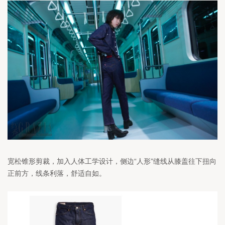
宽松锥形剪裁，加入人体工学设计，侧边
“
人形
”
缝线从膝盖往下扭向
正前方，线条利落，舒适自如。