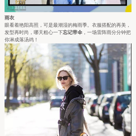
雨衣
眼看着艳阳高照，可是最潮湿的梅雨季。衣服搭配的再美，
发型再时尚，哪天粗心一下
忘记带伞
，一场雷阵雨分分钟把
你淋成落汤鸡！