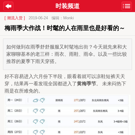
时装频道
[ 潮流入货 ]
2019-06-24
编辑：Monki
梅雨季大作战！时髦的人在雨里也是好看的～
如何做到在雨季舒舒服服又时髦地出街？今天就先来和大
家聊聊基本的老三样：雨衣、雨鞋、雨伞。以及一些比较
推荐的夏季下雨天穿搭。
好不容易进入六月份下半段，眼看着就可以凉鞋短裤天天
穿，结果再一看发现全国都进入了
黄梅季节
。 未来闷热下
雨是在所难免的。