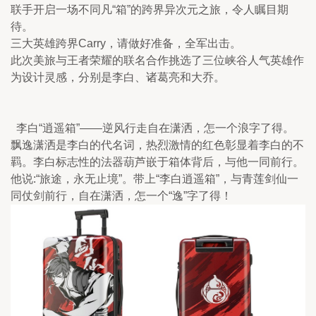
联手开启一场不同凡“箱”的跨界异次元之旅，令人瞩目期
待。
三大英雄跨界Carry，请做好准备，全军出击。
此次美旅与王者荣耀的联名合作挑选了三位峡谷人气英雄作
为设计灵感，分别是李白、诸葛亮和大乔。
  李白“逍遥箱”——逆风行走自在潇洒，怎一个浪字了得。
飘逸潇洒是李白的代名词，热烈激情的红色彰显着李白的不
羁。李白标志性的法器葫芦嵌于箱体背后，与他一同前行。
他说:“旅途，永无止境”。带上“李白逍遥箱”，与青莲剑仙一
同仗剑前行，自在潇洒，怎一个“逸”字了得！