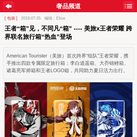
奢品频道
[ 包袋 ]
2019-07-25
编辑：Elise
王者“箱”见，不同凡“箱” ---- 美旅x王者荣耀 跨
界联名旅行箱“热血”登场
American Tourister（美旅）首次跨界“组队”王者荣耀，携
手推出四款专属限定旅行箱：李白逍遥箱、大乔锦鲤箱、
诸葛亮军师箱和王者LOGO箱，共同助力夏日活力出行。