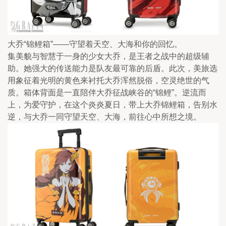
大乔“锦鲤箱”——守望着天空、大海和你的回忆。
集美貌与智慧于一身的少女大乔，是王者之战中的超级辅
助。她强大的传送能力是队友最可靠的后盾。此次，美旅选
用象征着光明的黄色来衬托大乔浑然脱俗，空灵绝世的气
质。箱体背面是一直陪伴大乔征战峡谷的“锦鲤”。逆流而
上，为爱守护，在这个炎炎夏日，带上大乔锦鲤箱，告别水
逆，与大乔一同守望天空、大海，前往心中所想之境。