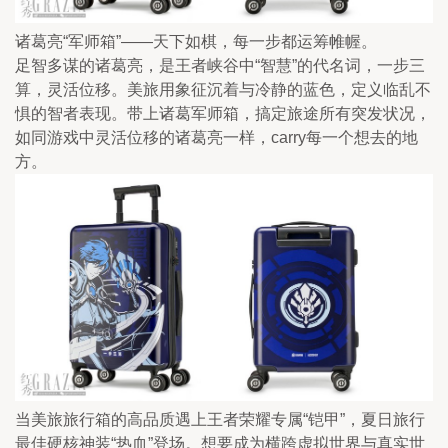
诸葛亮“军师箱”——天下如棋，每一步都运筹帷幄。
足智多谋的诸葛亮，是王者峡谷中“智慧”的代名词，一步三
算，灵活位移。美旅用象征沉着与冷静的蓝色，定义临乱不
惧的智者表现。带上诸葛军师箱，搞定旅途所有突发状况，
如同游戏中灵活位移的诸葛亮一样，carry每一个想去的地
方。
当美旅旅行箱的高品质遇上王者荣耀专属“铠甲”，夏日旅行
最佳硬核神装“热血”登场。想要成为横跨虚拟世界与真实世