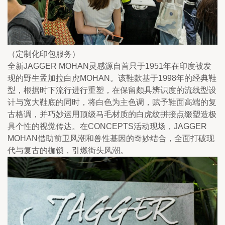
（定制化印包服务）
全新JAGGER MOHAN灵感源自首只于1951年在印度被发
现的野生孟加拉白虎MOHAN。该鞋款基于1998年的经典鞋
型，根据时下流行进行重塑，在保留颇具辨识度的流线型设
计与宽大鞋底的同时，将白色为主色调，赋予鞋面高端的复
古格调，并巧妙运用顶级马毛材质的白虎纹拼接点缀塑造极
具个性的视觉传达。在CONCEPTS活动现场，JAGGER 
MOHAN借助前卫风潮和兽性基因的奇妙结合，全面打破现
代与复古的枷锁，引燃街头风潮。