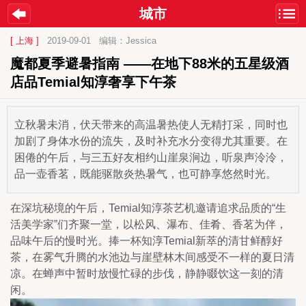
城市
[ 上海 ]
2019-09-01
编辑：Jessica
魔都夏季避暑指南 ——在地下88米的五星级酒
店品Temial知淳奢享下午茶 
立秋暑未消，伏天带来的高温暑热使人无精打采，同时也
加剧了身体水份的流失，及时补充水分变得尤其重要。在
困倦的午后，与三五好友相约山崖泉涧边，听泉声泠泠，
品一壶香茗，既能驱散炎热暑气，也可静享悠然时光。
在深坑秘境的午后，Temial知淳茶艺机邀请追求品质的“生
活美学家”们齐聚一堂，以松风、瀑布、佳肴、香茗为伴，
品味午后的慢时光。捧一杯知淳Temial新萃的清甘鲜醇好
茶，在雾气升腾的水池边与崖壁林木间感受不一样的夏日清
凉。在蝉声中暂时放慢忙碌的步伐，静静啜饮这一刻的清
闲。