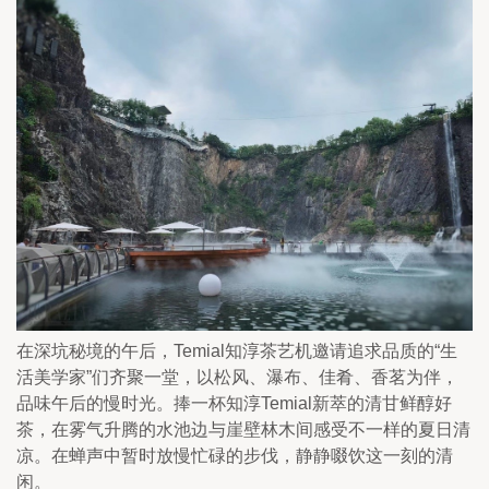
在深坑秘境的午后，Temial知淳茶艺机邀请追求品质的“生
活美学家”们齐聚一堂，以松风、瀑布、佳肴、香茗为伴，
品味午后的慢时光。捧一杯知淳Temial新萃的清甘鲜醇好
茶，在雾气升腾的水池边与崖壁林木间感受不一样的夏日清
凉。在蝉声中暂时放慢忙碌的步伐，静静啜饮这一刻的清
闲。