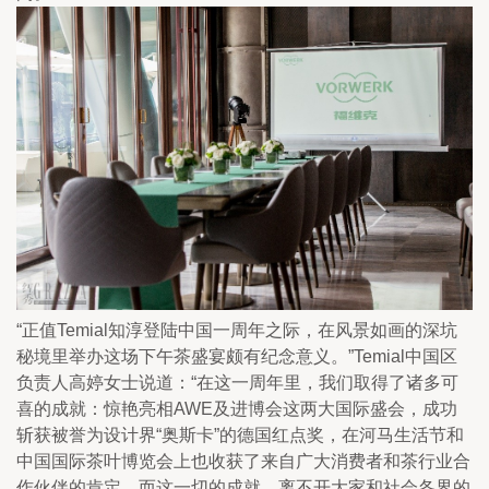
“正值Temial知淳登陆中国一周年之际，在风景如画的深坑
秘境里举办这场下午茶盛宴颇有纪念意义。”Temial中国区
负责人高婷女士说道：“在这一周年里，我们取得了诸多可
喜的成就：惊艳亮相AWE及进博会这两大国际盛会，成功
斩获被誉为设计界“奥斯卡”的德国红点奖，在河马生活节和
中国国际茶叶博览会上也收获了来自广大消费者和茶行业合
作伙伴的肯定。而这一切的成就，离不开大家和社会各界的