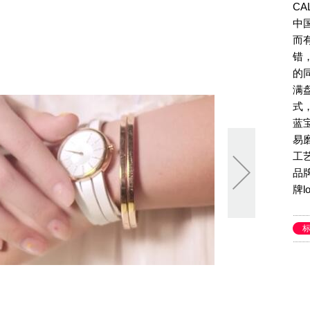
CA
中
而
错
的
满
式
蓝
易
工
品
牌
更
品
CA
中
色
出
何