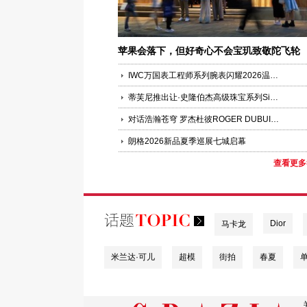
苹果会落下，但好奇心不会宝玑致敬陀飞轮
225 周年
IWC万国表工程师系列腕表闪耀2026温布尔登网球锦标赛
蒂芙尼推出让·史隆伯杰高级珠宝系列Sixteen Stone珍珠母贝与红宝石腕表
对话浩瀚苍穹 罗杰杜彼ROGER DUBUIS “寰宇律动”高级制表全球巡展重磅登陆北京
朗格2026新品夏季巡展七城启幕
查看更多
Dior
马卡龙
米兰达·可儿
超模
街拍
春夏