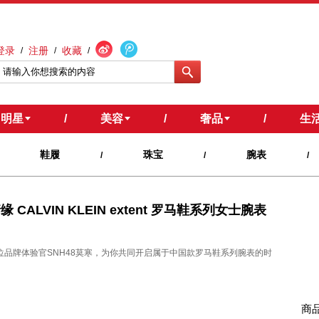
登录
注册
收藏
/
/
/
明星
/
美容
/
奢品
/
生
鞋履
珠宝
腕表
/
/
/
ALVIN KLEIN extent 罗马鞋系列女士腕表
和首位品牌体验官SNH48莫寒，为你共同开启属于中国款罗马鞋系列腕表的时
商