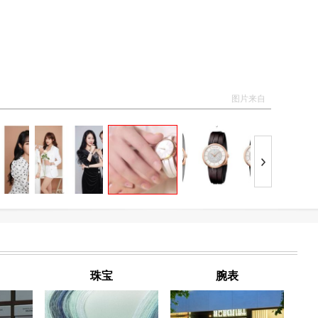
CA
议零
图片来自
珠宝
腕表