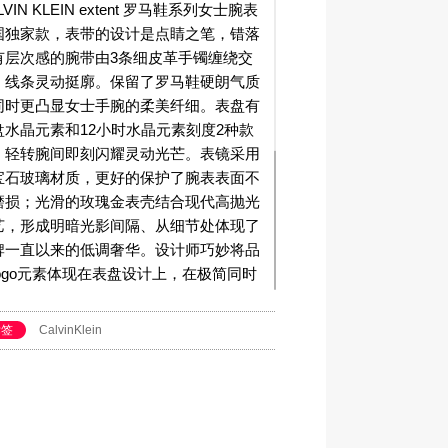
LVIN KLEIN extent 罗马鞋系列女士腕表
国独家款，表带的设计是点睛之笔，错落
有层次感的腕带由3条细皮革手镯缠绕交
，线条灵动挺廓。保留了罗马鞋硬朗气质
同时更凸显女士手腕的柔美纤细。表盘有
盘水晶元素和12小时水晶元素刻度2种款
，轻转腕间即刻闪耀灵动光芒。表镜采用
宝石玻璃材质，更好的保护了腕表表面不
磨损；光滑的玫瑰金表壳结合现代高抛光
艺，形成明暗光影间隔、从细节处体现了
牌一直以来的低调奢华。设计师巧妙将品
logo元素体现在表盘设计上，在极简同时
现精致，是前卫复古设计与专业瑞士制造
质的完美融合。
标签
CalvinKlein
LVIN KLEIN extent 罗马鞋系列女士腕表
国独家款共有6款，包含2款表盘以及白
，棕色，黑色3款女士腕带，可以任意搭配
专属与你的款式。简洁利落的款式满足任
场合下的佩戴需求。也可以搭配不同