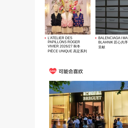
L'ATELIER DES
BALENCIAGA I M
PAPILLONS ROGER
BLAHNIK 匠心共
VIVIER 2026/27 秋冬
呈献
PIÈCE UNIQUE 高定系列