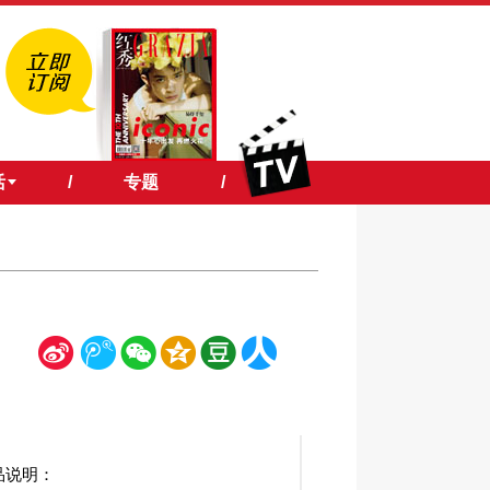
活
/
专题
/
新
腾
微
空
豆
人
浪
讯
信
间
瓣
人网
品说明：