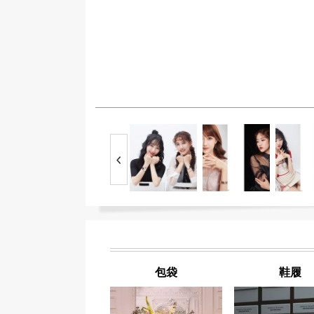
包袋
鞋履