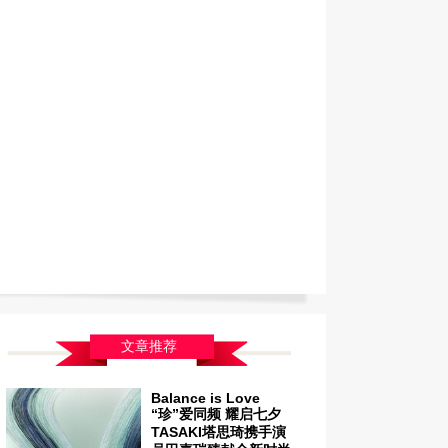
LVIN KLEIN饰品展现多面女性魅力。建
售价：RMB 3280 – RMB 3580
文章推荐
Balance is Love
“珍”爱同频 耀启七夕
TASAKI塔思琦携手演