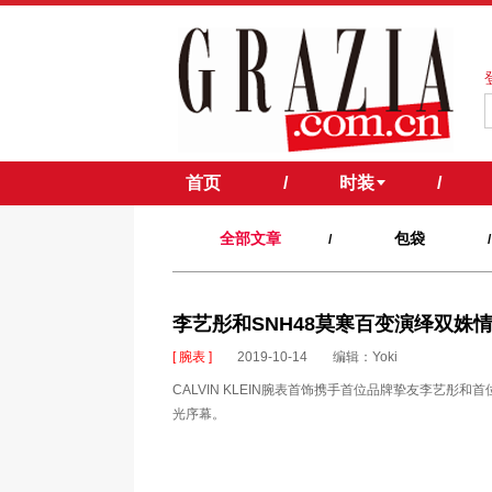
首页
/
时装
/
全部文章
包袋
/
/
李艺彤和SNH48莫寒百变演绎双姝情缘 C
[ 腕表 ]
2019-10-14
编辑：Yoki
CALVIN KLEIN腕表首饰携手首位品牌挚友李艺彤
光序幕。