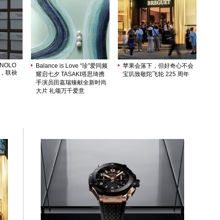
ANOLO
Balance is Love “珍”爱同频
苹果会落下，但好奇心不会
序，联袂
耀启七夕 TASAKI塔思琦携
宝玑致敬陀飞轮 225 周年
手演员田嘉瑞臻献全新时尚
大片 礼颂万千爱意