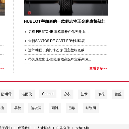
HUBLOT宇舶表的一款标志性王金腕表荣获红
点设计大奖
启程 FIRSTONE 泰格豪雅伴你奔赴山海，铭刻青春第一枚专属印记
全新SANTOS DE CARTIER计时码表
运筹帷幄，腕间锋芒 多国主教练佩戴IWC万国表亮相2026国际足联世界杯小组赛
蒂芙尼推出让·史隆伯杰高级珠宝系列Sixteen Stone珍珠母贝与红宝石腕表
>>
查看更多>>
Chanel
防晒霜
洁面仪
泳衣
艺术
印花
蕾丝
单曲
早秋
连衣裙
雨靴
巴黎
时装周
关于我们
|
联系我们
|
人才招聘
|
广告合作
|
友情链接