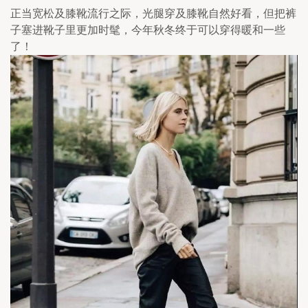
正当宽松及膝靴流行之际，光腿穿及膝靴自然好看，但把裤
子塞进靴子里更加时髦，今年秋冬终于可以穿得暖和一些
了！