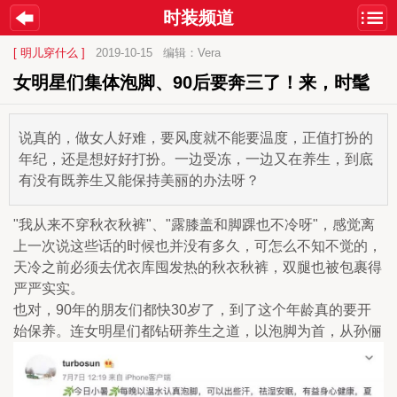
时装频道
[ 明儿穿什么 ]
2019-10-15
编辑：Vera
女明星们集体泡脚、90后要奔三了！来，时髦
说真的，做女人好难，要风度就不能要温度，正值打扮的
年纪，还是想好好打扮。一边受冻，一边又在养生，到底
有没有既养生又能保持美丽的办法呀？
"我从来不穿秋衣秋裤"、"露膝盖和脚踝也不冷呀"，感觉离
上一次说这些话的时候也并没有多久，可怎么不知不觉的，
天冷之前必须去优衣库囤发热的秋衣秋裤，双腿也被包裹得
严严实实。
也对，90年的朋友们都快30岁了，到了这个年龄真的要开
始保养。连女明星们都钻研养生之道，以泡脚为首，从孙俪