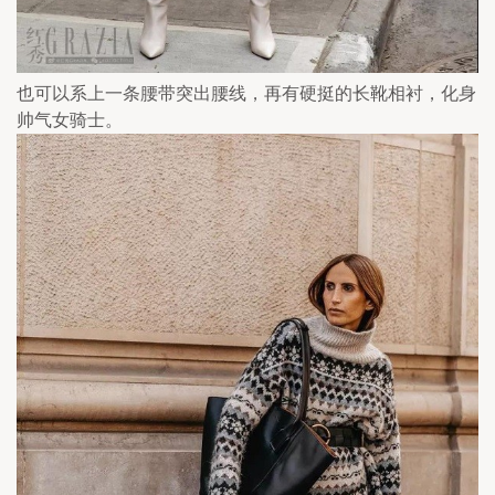
也可以系上一条腰带突出腰线，再有硬挺的长靴相衬，化身
帅气女骑士。