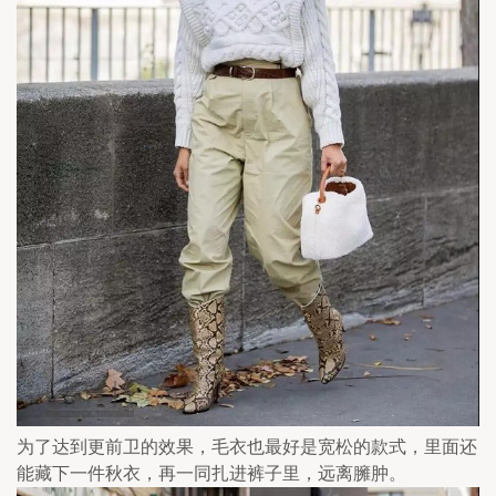
为了达到更前卫的效果，毛衣也最好是宽松的款式，里面还
能藏下一件秋衣，再一同扎进裤子里，远离臃肿。