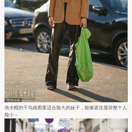
渔夫帽的千鸟格图案适合脸大的妹子，能够遮住显得整个人
脸小～