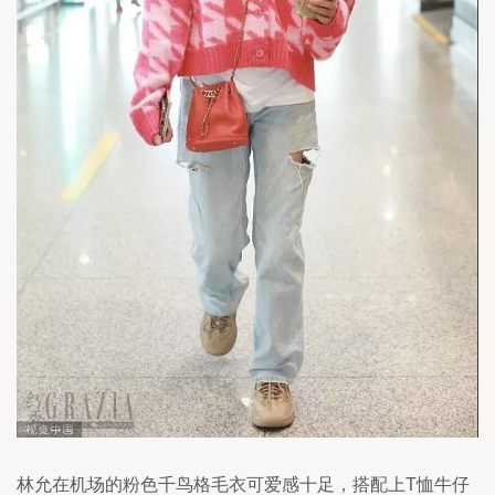
林允在机场的粉色千鸟格毛衣可爱感十足，搭配上T恤牛仔