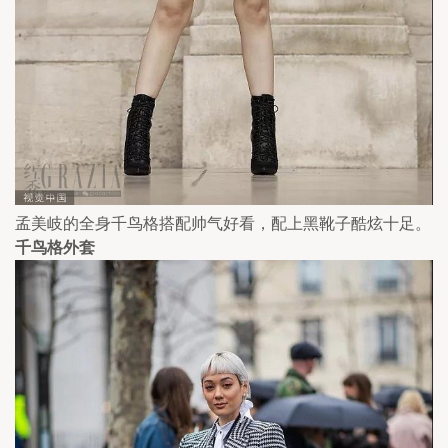
孟美岐的全身千鸟格搭配帅气好看，配上黑靴子酷炫十足。
千鸟格外套