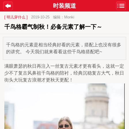
时装频道
[ 明儿穿什么 ]
2019-10-25
编辑：Monki
千鸟格霸气制秋！必备元素了解一下～
千鸟格的元素是相当经典好看的元素，搭配上也没有很多
的讲究。 今天我们就来看看这些千鸟格搭配吧~
满眼萧瑟的秋日再注入一丝复古元素才更有看头，这就一定
少不了复古风鼻祖千鸟格的陪衬，经典沉稳复古大气，秋日
街头大玩复古浪潮才更秋天更配！