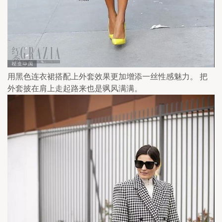
用黑色连衣裙搭配上外套效果更加增添一丝性感魅力。 把
外套披在肩上走起路来也是飒风满满。