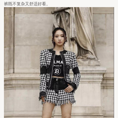
裤既不复杂又舒适好看。