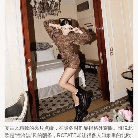
复古又精致的亮片点缀，在暖冬时刻显得格外耀眼。谁说北
欧是“性冷淡”风的朝圣，ROTATE却让很多人印象里的北欧