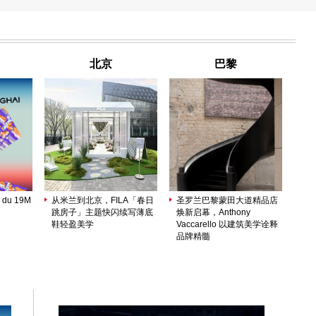
北京
巴黎
 du 19M
从米兰到北京，FILA「春日
圣罗兰巴黎蒙田大道精品店
跳房子」主题快闪续写薄底
焕新启幕，Anthony
鞋轻盈美学
Vaccarello 以建筑美学诠释
品牌精髓