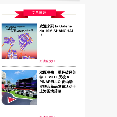
文章推荐
欢迎来到 la Galerie
du 19M SHANGHAI
！
阅读全文>>
双匠联袂，重释破风美
学 TISSOT 天梭 ×
PINARELLO 皮纳瑞
罗联合新品发布活动于
上海圆满落幕