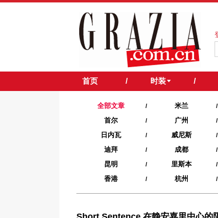
首页
/
时装
/
全部文章
米兰
/
/
首尔
广州
/
/
日内瓦
威尼斯
/
/
迪拜
成都
/
/
昆明
里斯本
/
/
香港
杭州
/
/
Short Sentence 在静安嘉里中