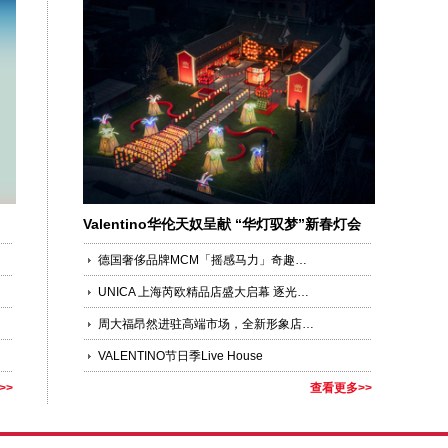
Valentino华伦天奴呈献 “华灯驭梦”新春灯会
德国奢侈品牌MCM「摇感马力」奇趣乐园空降城市中心
UNICA 上海芮欧精品店盛大启幕 逐光策马，沪上新篇
周大福昂然进驻高端市场，全新形象店于上海港汇恒隆广场盛大开幕
VALENTINO节日季Live House
>>
查看更多>>