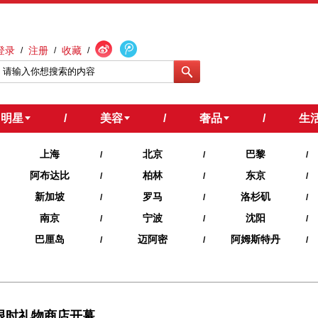
登录
注册
收藏
/
/
/
明星
/
美容
/
奢品
/
生
上海
北京
巴黎
/
/
/
阿布达比
柏林
东京
/
/
/
新加坡
罗马
洛杉矶
/
/
/
南京
宁波
沈阳
/
/
/
巴厘岛
迈阿密
阿姆斯特丹
/
/
/
心的限时礼物商店开幕