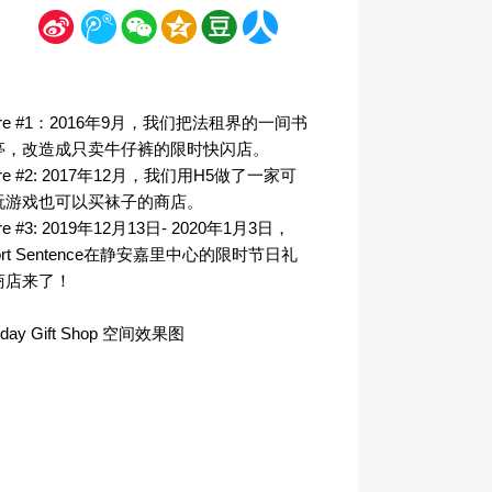
新
腾
微
空
豆
人
浪
讯
信
间
瓣
人网
ore #1：2016年9月，我们把法租界的一间书
亭，改造成只卖牛仔裤的限时快闪店。
ore #2: 2017年12月，我们用H5做了一家可
玩游戏也可以买袜子的商店。
ore #3: 2019年12月13日- 2020年1月3日，
ort Sentence在静安嘉里中心的限时节日礼
商店来了！
liday Gift Shop 空间效果图