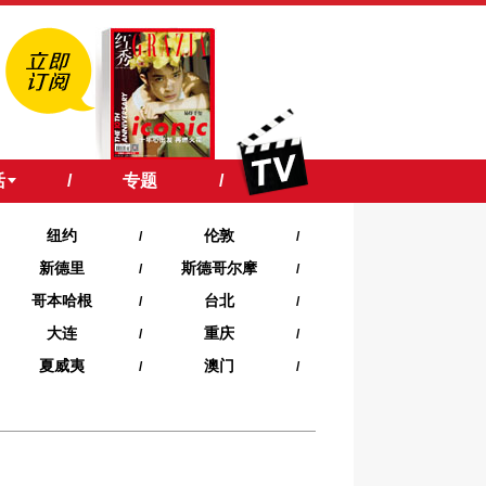
活
/
专题
/
纽约
伦敦
/
/
新德里
斯德哥尔摩
/
/
哥本哈根
台北
/
/
大连
重庆
/
/
夏威夷‍
澳门
/
/