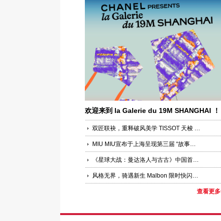
欢迎来到 la Galerie du 19M SHANGHAI ！
双匠联袂，重释破风美学 TISSOT 天梭 × PINARELLO 皮纳瑞罗联合新品发布活动于上海圆满落幕
MIU MIU宣布于上海呈现第三届 “故事与叙事者”
《星球大战：曼达洛人与古古》中国首映礼盛大举办 银河史诗于上海科技馆再度启幕，全方位点燃星际冒险狂欢
风格无界，骑遇新生 Malbon 限时快闪空间登陆上海嘉里中心，发布首个“中国马年”限定系列
查看更多