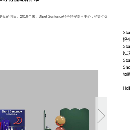
日。2019年末，Short Sentence联合静安嘉里中心，特别企划
St
报
St
以
St
Sh
物
Ho