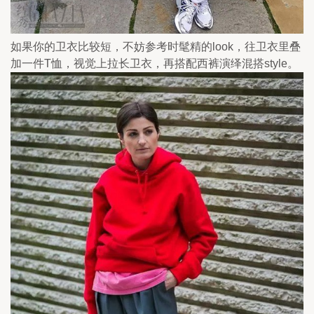
如果你的卫衣比较短，不妨参考时髦精的look，往卫衣里叠
加一件T恤，视觉上拉长卫衣，再搭配西裤演绎混搭style。