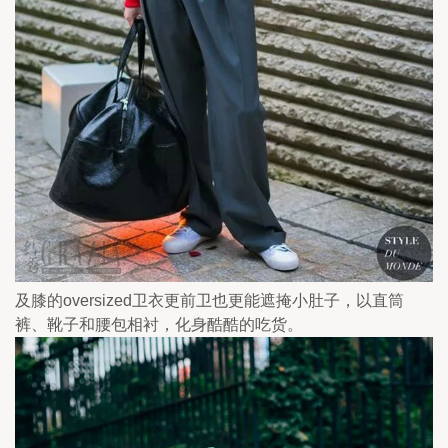
及膝的oversized卫衣更前卫也更能遮掩小肚子，以直筒
裤、靴子和腰包相衬，化身酷酷的吃货。