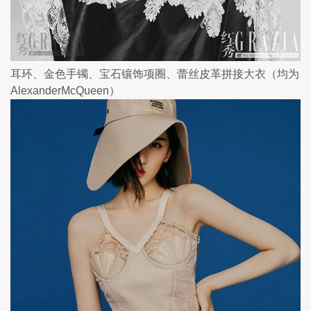
耳环、金色手镯、宝石镶饰项圈、蕾丝皮革拼接大衣（均为
AlexanderMcQueen）