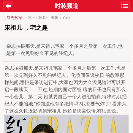
时装频道
[ 红秀独家 ]
2020-04-07
编辑：Yoki
宋祖儿 ，宅之趣
杂志拍摄那天,是宋祖儿宅家一个多月之后第一次工作,也
是第一次见到好久不见的经纪人。
杂志拍摄那天,是宋祖儿宅家一个多月之后第一次工作,也是
第一次见到好久不见的经纪人。化妆间像返校日 的教室那
样热闹,哪怕是采访进行中,大家也因为太久没见随时可以开
启一段聊天——不过,短期内面对面畅 聊的日子也只有那么
一小会儿。第二天,她就要自己一个人进组拍戏,特殊时期,经
纪人不能陪她,“你知道他有多绝情吗?我都要气炸了!”看来,宅
了这么久也没影响到宋祖儿,她还是快言快语,有话直说。