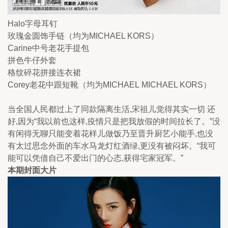
Halo字母耳钉
玫瑰金圆饰手链（均为MICHAEL KORS）
Carine中号老花手提包
拼色牛仔外套
格纹碎花拼接连衣裙
Corey老花中跟短靴（均为MICHAEL MICHAEL KORS）
当全国人民都过上了同款隔离生活,宋祖儿觉得其实一切 还
好,因为“我以前也这样,疫情只是把我放假的时间拉长了。”没
有闲得无聊只能变着花样儿做饭乃至晋升厨艺小能手,也没
有太过思念外面的车水马龙灯红酒绿,更没有被闷坏。“我可
能可以凭借自己不爱出门的心态,获得宅家冠军。”
本期封面大片