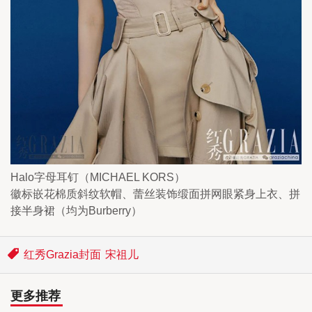
Halo字母耳钉（MICHAEL KORS）
徽标嵌花棉质斜纹软帽、蕾丝装饰缎面拼网眼紧身上衣、拼
接半身裙（均为Burberry）
红秀Grazia封面
宋祖儿
更多推荐