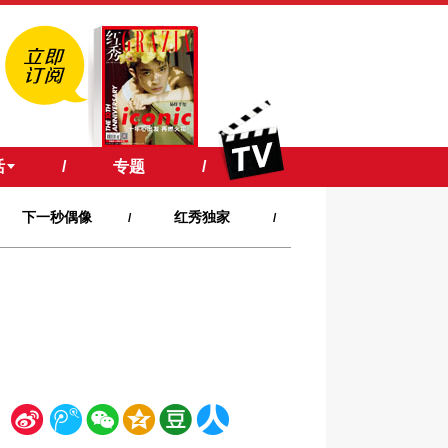
活
/
专题
/
下一秒偶像
红秀独家
/
/
新
腾
微
空
豆
人