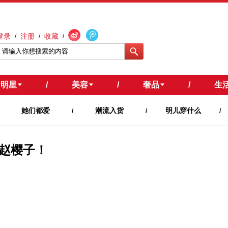
登录
注册
收藏
/
/
/
明星
/
美容
/
奢品
/
生
她们都爱
潮流入货
明儿穿什么
/
/
/
赵樱子！