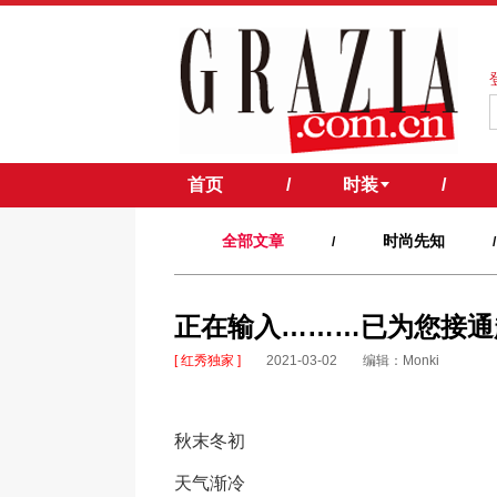
首页
/
时装
/
全部文章
时尚先知
/
/
正在输入………已为您接通
[ 红秀独家 ]
2021-03-02
编辑：Monki
秋末冬初
天气渐冷