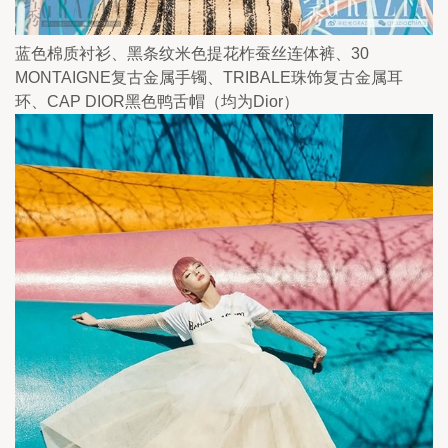
蓝色棉质衬衫、黑条纹米色提花柞蚕丝连体裤、30 
MONTAIGNE复古金属手镯、TRIBALE珠饰复古金属耳
环、CAP DIOR黑色鸭舌帽（均为Dior）