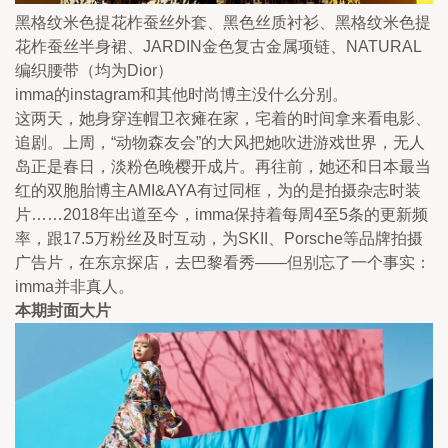
黑格纹米色提花柞蚕丝外套、黑色丝质衬衫、黑格纹米色提
花柞蚕丝半身裙、JARDIN金色复古金属项链、NATURAL
编织腰带（均为Dior）
imma的instagram和其他时尚博主没什么分别。
这两天，她身穿连帽卫衣瘫在家，宅着的时间拿来看电影、
追剧。上周，“动物森友会”的大风把她吹进游戏世界，无人
岛正是春日，淡粉色晚樱开成片。再往前，她还和日本最当
红的双胞胎博主AMI&AYA有过同框，为的是拍摄杂志时装
片……2018年出道至今，imma保持着每周4至5条的更新频
率，跟17.5万粉丝及时互动，为SKII、Porsche等品牌拍摄
广告片，在东京探店，去巴黎看秀——但别忘了一个事实：
imma并非真人。
本期封面大片