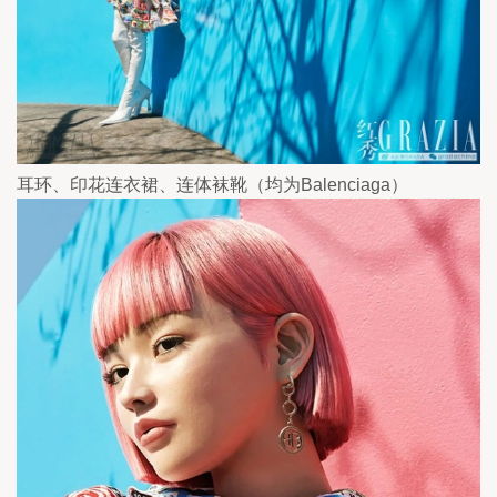
耳环、印花连衣裙、连体袜靴（均为Balenciaga）