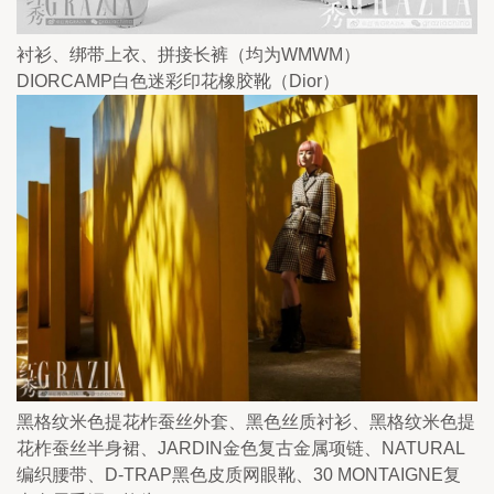
衬衫、绑带上衣、拼接长裤（均为WMWM）
DIORCAMP白色迷彩印花橡胶靴（Dior）
黑格纹米色提花柞蚕丝外套、黑色丝质衬衫、黑格纹米色提
花柞蚕丝半身裙、JARDIN金色复古金属项链、NATURAL
编织腰带、D-TRAP黑色皮质网眼靴、30 MONTAIGNE复