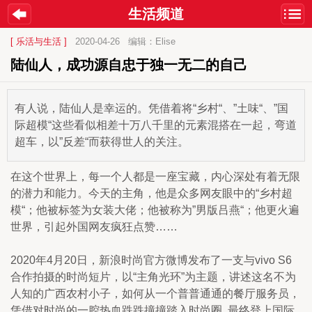
生活频道
[ 乐活与生活 ]
2020-04-26
编辑：Elise
陆仙人，成功源自忠于独一无二的自己
有人说，陆仙人是幸运的。凭借着将“乡村“、”土味“、”国
际超模“这些看似相差十万八千里的元素混搭在一起，弯道
超车，以”反差“而获得世人的关注。
在这个世界上，每一个人都是一座宝藏，内心深处有着无限
的潜力和能力。今天的主角，他是众多网友眼中的“乡村超
模“；他被标签为女装大佬；他被称为”男版吕燕“；他更火遍
世界，引起外国网友疯狂点赞……
2020年4月20日，新浪时尚官方微博发布了一支与vivo S6
合作拍摄的时尚短片，以“主角光环”为主题，讲述这名不为
人知的广西农村小子，如何从一个普普通通的餐厅服务员，
凭借对时尚的一腔热血跌跌撞撞踏入时尚圈, 最终登上国际