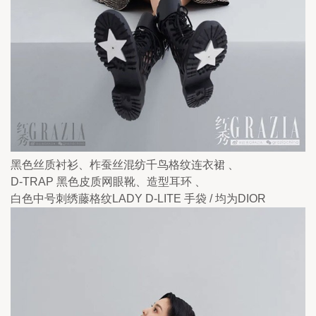
黑色丝质衬衫、柞蚕丝混纺千鸟格纹连衣裙 、
D-TRAP 黑色皮质网眼靴、造型耳环 、
白色中号刺绣藤格纹LADY D-LITE 手袋 / 均为DIOR