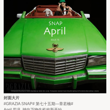
封面大片
#GRAZIA SNAP# 第七十五期—章若楠#
April 四月  驶向万物生机的新开始 