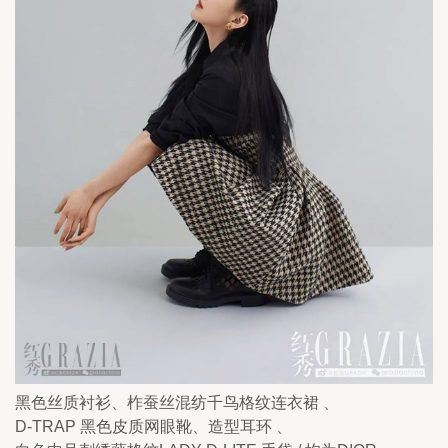
黑色丝质衬衫、柞蚕丝混纺千鸟格纹连衣裙 、
D-TRAP 黑色皮质网眼靴、造型耳环 、