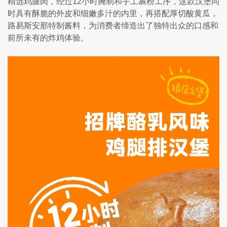
精选鸡腿肉，经过12小时腌制和手工裹粉工序，这款汉堡同
时具有酥脆的外皮和细嫩多汁的内里，再搭配厚切酸黄瓜，
路易斯安那特制酱料，为消费者缔造出了独特出众的口感和
前所未有的炸鸡体验。