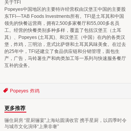
关于TFI
Popeyes中国地区的主要特许经营权由汉堡王中国的主要股
东TFI—TAB Foods Investments所有。TFI是土耳其和中国
领先的快餐运营商，拥有2,500多家餐厅和55,000多名员
工。经营的快餐类别多种多样，覆盖了包括汉堡王（土耳
其）、Popeyes (土耳其)、和汉堡王（中国）在内的各类汉
堡，炸鸡，三明治，意式比萨饼和土耳其风味美食。在过去
的25年中，TFI还建立了食品供应链和分销管理，面包生
产，广告，马铃薯生产和肉类加工等一系列与快速服务餐厅
互补的业务。
Popeyes
炸鸡
更多推荐
骊住厨房 “星厨骊宴”上海站圆满收官 携手星厨，以四季时令
与城市文化演绎“上乘非奢”