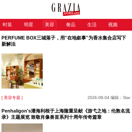
时装
明星
美容
奢品
生活
视频
PERFUME BOX三城落子，用“在地叙事”为香水集合店写下
新解法
[ 美容专题 ]
2026-08-04 编辑：Star
Penhaligon's潘海利根于上海隆重呈献《游弋之地：伦敦名流
录》主题展览 致敬肖像兽首系列十周年传奇篇章