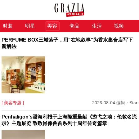
时装
明星
美容
奢品
生活
视频
PERFUME BOX三城落子，用“在地叙事”为香水集合店写下
新解法
[ 美容专题 ]
2026-08-04 编辑：Star
Penhaligon's潘海利根于上海隆重呈献《游弋之地：伦敦名流
录》主题展览 致敬肖像兽首系列十周年传奇篇章