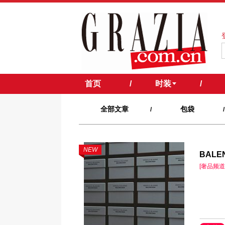
首页
/
时装
/
全部文章
包袋
/
/
NEW
BALE
[奢品频道