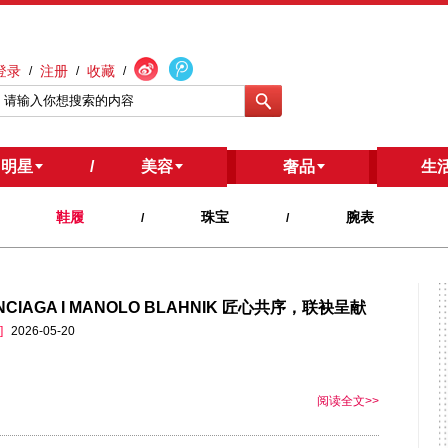
登录
注册
收藏
/
/
/
明星
/
美容
/
奢品
生
鞋履
珠宝
腕表
/
/
NCIAGA I MANOLO BLAHNIK 匠心共序，联袂呈献
]
2026-05-20
阅读全文>>