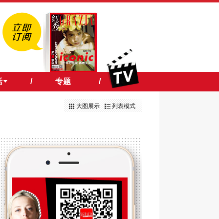
活
/
专题
/
大图展示
列表模式