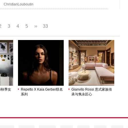
ChristianLouboutin
2
3
4
5
››
33
26秋季女
Repetto X Kaia Gerber联名
Gianvito Rossi 意式家族传
系列
承与隽永匠心