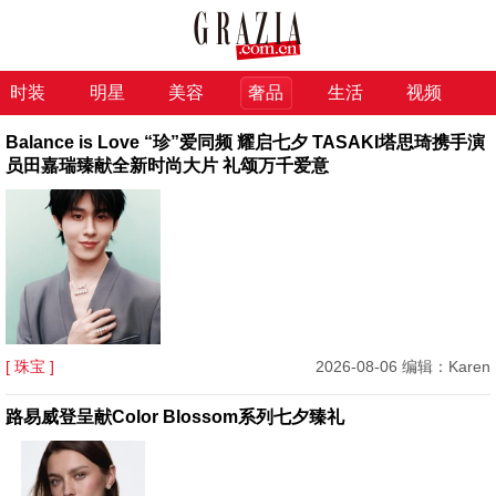
时装
明星
美容
奢品
生活
视频
Balance is Love “珍”爱同频 耀启七夕 TASAKI塔思琦携手演
员田嘉瑞臻献全新时尚大片 礼颂万千爱意
[ 珠宝 ]
2026-08-06 编辑：Karen
路易威登呈献Color Blossom系列七夕臻礼