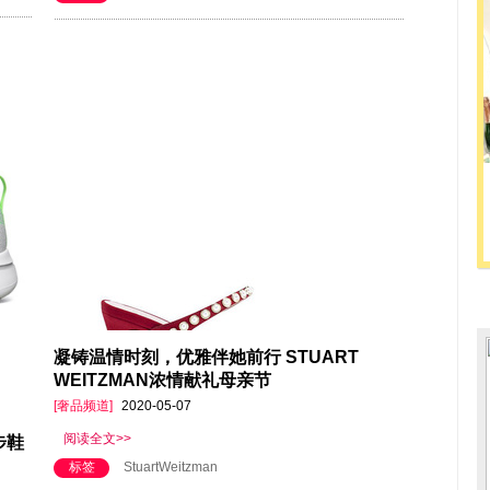
凝铸温情时刻，优雅伴她前行 STUART
WEITZMAN浓情献礼母亲节
[奢品频道]
2020-05-07
阅读全文>>
步鞋
标签
StuartWeitzman