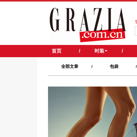
首页
/
时装
/
全部文章
包袋
/
/