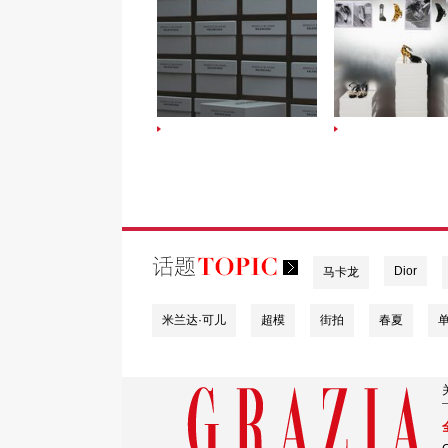
匠心共序，联袂呈献
Dior
马卡龙
米兰达·可儿
超模
街拍
春夏