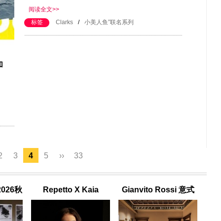
阅读全文>>
标签
Clarks
/
小美人鱼”联名系列
加
2
3
4
5
››
33
2026秋
Repetto X Kaia
Gianvito Rossi 意式
信魅力
Gerber联名系列
家族传承与隽永匠心