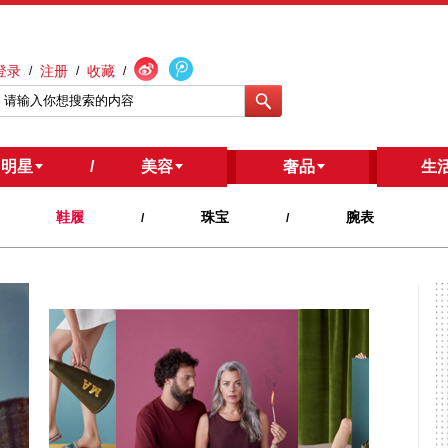
登录
注册
收藏
/
/
/
明星
/
美容
/
奢品
生
鞋履
珠宝
腕表
/
/