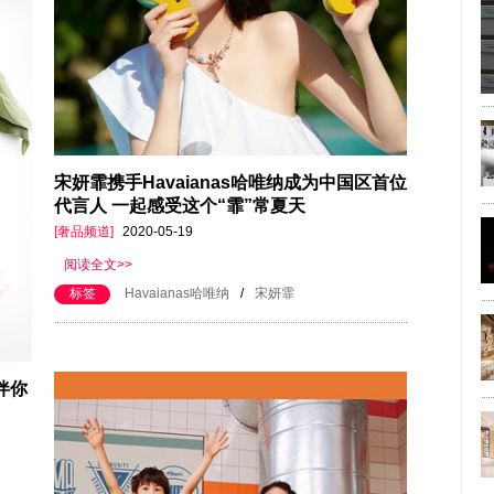
宋妍霏携手Havaianas哈唯纳成为中国区首位
代言人 一起感受这个“霏”常夏天
[奢品频道]
2020-05-19
阅读全文>>
标签
Havaianas哈唯纳
/
宋妍霏
伴你