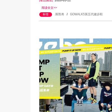
[奢品频道]
2020-05-11
阅读全文>>
标签
斯凯奇
/
GOWALK5第五代健步鞋