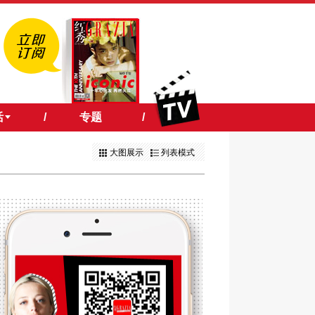
活
/
专题
/
大图展示
列表模式