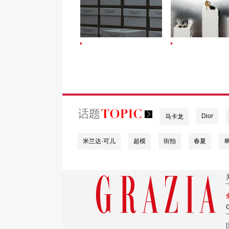
Dior
马卡龙
米兰达·可儿
超模
街拍
春夏
G