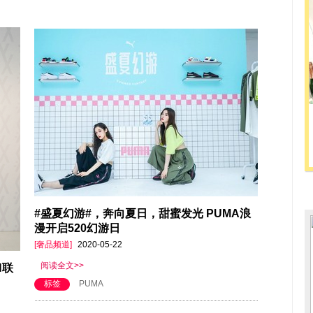
#盛夏幻游#，奔向夏日，甜蜜发光 PUMA浪
漫开启520幻游日
[奢品频道]
2020-05-22
阅读全文>>
N联
标签
PUMA