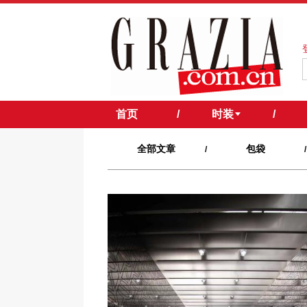
首页
/
时装
/
全部文章
包袋
/
/