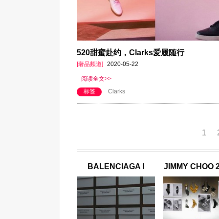
520甜蜜赴约，Clarks爱履随行
[奢品频道]
2020-05-22
阅读全文>>
标签
Clarks
1
BALENCIAGA I
JIMMY CHOO 
MANOLO BLAHNIK
季女士系列 自
匠心共序，联袂呈献