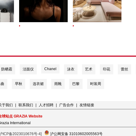
Chanel
防晒霜
洁面仪
泳衣
艺术
印花
蕾丝
单曲
早秋
连衣裙
雨靴
巴黎
时装周
关于我们
|
联系我们
|
人才招聘
|
广告合作
|
友情链接
全球站点 GRAZIA Website
razia International
[沪ICP备2023010676号-4]
沪公网安备 31010602005563号