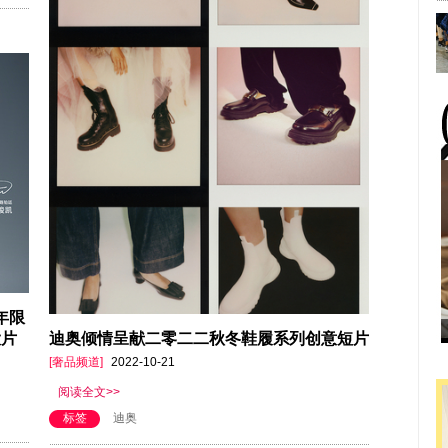
新年限
大片
迪奥倾情呈献二零二二秋冬鞋履系列创意短片
[奢品频道]
2022-10-21
阅读全文>>
标签
迪奥