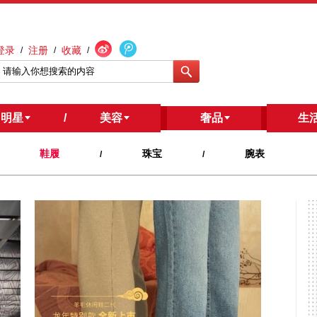
登录
注册
收藏
/
/
/
明星
/
美容
/
奢品
生
鞋履
珠宝
腕表
/
/