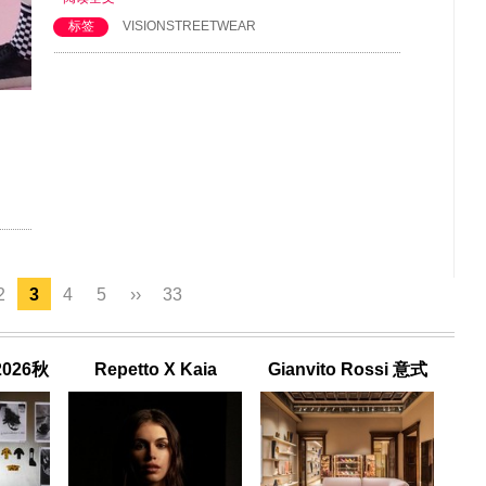
标签
VISIONSTREETWEAR
2
3
4
5
››
33
2026秋
Repetto X Kaia
Gianvito Rossi 意式
信魅力
Gerber联名系列
家族传承与隽永匠心