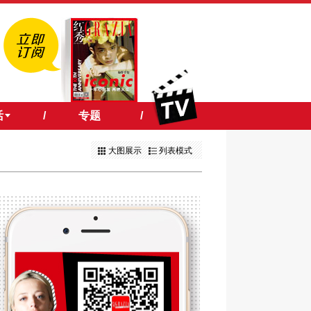
活
/
专题
/
大图展示
列表模式