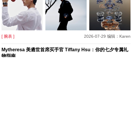
[ 腕表 ]
2026-07-29 编辑：Karen
Mytheresa 美遴世首席买手官 Tiffany Hsu：你的七夕专属礼
物指南
[ 珠宝 ]
2026-07-27 编辑：Essie
邂逅鸡尾酒时光 瑞吉酒店及度假村携手PIAGET伯爵演绎欢愉
美学新境