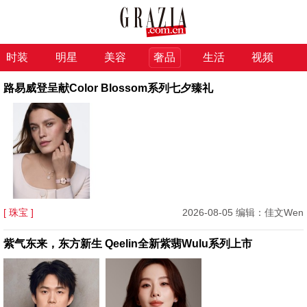
时装
明星
美容
奢品
生活
视频
路易威登呈献Color Blossom系列七夕臻礼
[ 珠宝 ]
2026-08-05 编辑：佳文Wen
紫气东来，东方新生 Qeelin全新紫翡Wulu系列上市