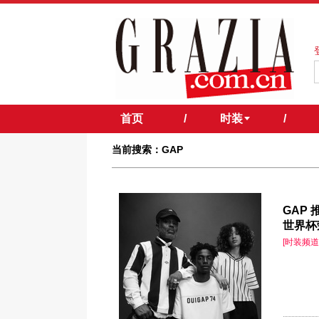
首页
/
时装
/
当前搜索：​GAP
​GAP
世界杯
[时装频道