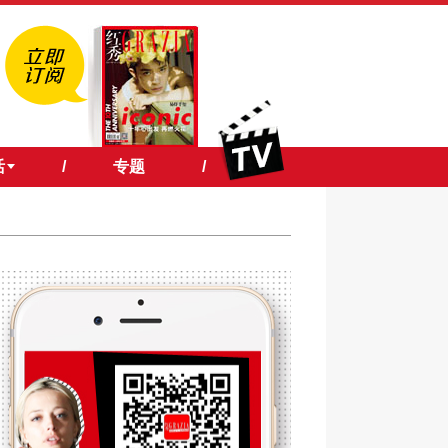
活
/
专题
/