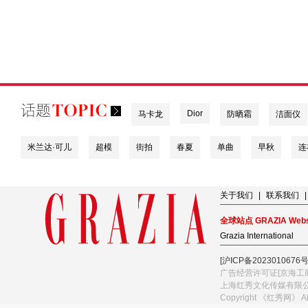
Dior
马卡龙
防晒霜
洁面仪
米兰达·可儿
超模
街拍
春夏
单曲
早秋
连
关于我们
|
联系我们
|
全球站点 GRAZIA Webs
Grazia International
[沪ICP备2023010676号
广告经营许可证[京海工商
上海红秀文化传媒有限
Copyright 《红秀网》 A