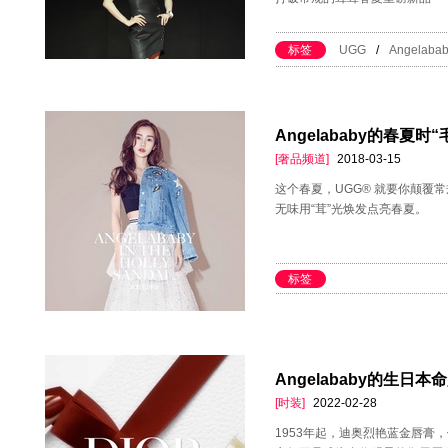
标签
UGG
/
Angelaba
Angelababy的春夏时
[奢品频道]
2018-03-15
这个春夏，UGG® 就要你颠覆
无味用“茸”光焕发点亮春夏。
标签
Angelababy的生日本
[时装]
2022-02-28
1953年起，迪奥烈艳蓝金唇膏