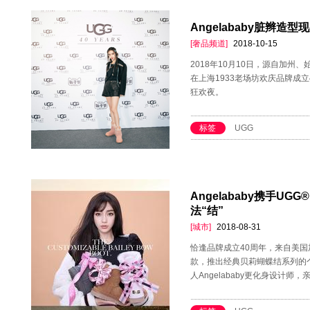
Angelababy脏辫造
[奢品频道]
2018-10-15
2018年10月10日，源自加州
在上海1933老场坊欢庆品牌成
狂欢夜。
标签
UGG
Angelababy携手UG
法“结”
[城市]
2018-08-31
恰逢品牌成立40周年，来自美国
款，推出经典贝莉蝴蝶结系列的
人Angelababy更化身设计