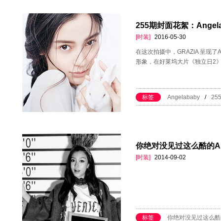
255期封面花絮：Ange
[时装]
2016-05-30
在这次拍摄中，GRAZIA 呈现了
形象，在好莱坞大片《独立日2
标签
Angelababy
/
2
你绝对没见过这么酷的Ang
[时装]
2014-09-02
标签
你绝对没见过这么酷的A