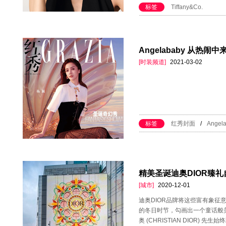
标签
Tiffany&Co.
Angelababy 从热
[时装频道]
2021-03-02
标签
红秀封面
/
Angel
精美圣诞迪奥DIOR臻礼自a
[城市]
2020-12-01
迪奥DIOR品牌将这些富有象征
的冬日时节，勾画出一个童话般
奥 (CHRISTIAN DIOR) 