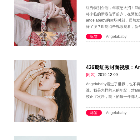
红秀特别企划，年底憋大招！#迪
将来临的新春佳节前夕，在繁忙
angelababy的候场时刻，
好了没？即刻点击视频观看，新
标签
Angelababy
436期红秀封面视频：Ang
[时装]
2019-12-09
Angelababy看过了世界，
谁、我是怎样的人的年纪，对ang
校正了次序，剩下的每一件都无
标签
Angelababy