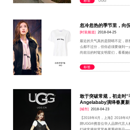
标签
UGG
忽冷忽热的季节里，向倪妮
[时装频道]
2018-04-25
最近的天气真的是阴晴不定，群
么都不过分，但你必须要做到一
尚前沿的时髦女明星们，看看她
标签
敢于突破常规，初走时“毛
Angelababy演绎春
[城市]
2018-04-23
【2018年4月，上海】2018
牌UGG®携首位华人品牌代言人杨
打破常规的茸茸春夏重磅新品——