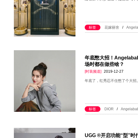
标签
花嫁丽舍
/
Angel
年底憋大招！Angela
场时都在做些啥？
[时装频道]
2019-12-27
年底了，红秀忍不住憋了个大招
标签
DIOR
/
Angelaba
UGG ®开启功能“型”时代