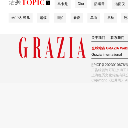
Dior
马卡龙
防晒霜
洁面仪
米兰达·可儿
超模
街拍
春夏
单曲
早秋
连
关于我们
|
联系我们
|
全球站点 GRAZIA Webs
Grazia International
[沪ICP备2023010676号
广告经营许可证[京海工商
上海红秀文化传媒有限
Copyright 《红秀网》 A