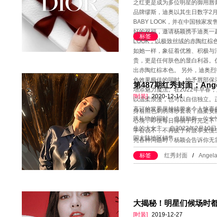
之红更是成为多位明星的御用唇膏
品牌缪斯，迪奥以其生日数字2月
BABY LOOK，并在中国独家发
好的祝福，邀请杨颖携手迪奥一起完
标签
LOOK，以极致丝绒的赤陶红棕
如她一样，象征着优雅、积极与
贵，更是任何肤色的显白利器。
出赤陶红棕本色。 另外，迪奥烈艳蓝
色效果极佳的同时，给予唇部保
第487期红秀封面：Ang
增添魅力魔法。在2022年早春
[时装]
2020-12-14
以温柔浪漫，也可以自信独立。
高订的世界里持续带来令人惊喜
身着黑色刺绣薄纱套装，温柔安
殊礼物的同时，也鼓励每一位女
心境，即便每日徘徊于灯光之下
生的大女主。 自2022年2月1
学会说不，不再疲于奔波享受慢
国大陆地区销售
究各种问题时，杨颖会告诉你无
标签
红秀封面
/
Angel
大揭秘！明星们候场时都在做
[时装]
2019-12-27