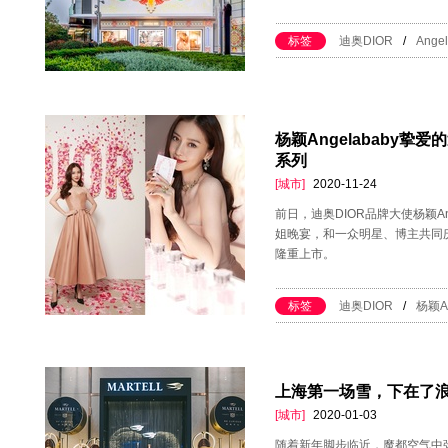
标签
迪奥DIOR
/
Ange
杨颖Angelababy挚爱的
系列
[城市]
2020-11-24
前日，迪奥DIOR品牌大使杨颖Ang
姐晚宴，和一众明星、博主共同庆
隆重上市。
标签
迪奥DIOR
/
杨颖An
上海第一场雪，下在了
[城市]
2020-01-03
随着新年脚步临近，魔都空气中