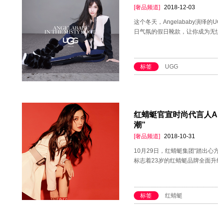
[奢品频道]
2018-12-03
这个冬天，Angelababy演绎
日气氛的假日靴款，让你成为无惧
标签
UGG
红蜻蜓官宣时尚代言人Ang
潮”
[奢品频道]
2018-10-31
10月29日，红蜻蜓集团“踏出
标志着23岁的红蜻蜓品牌全面升
标签
红蜻蜓