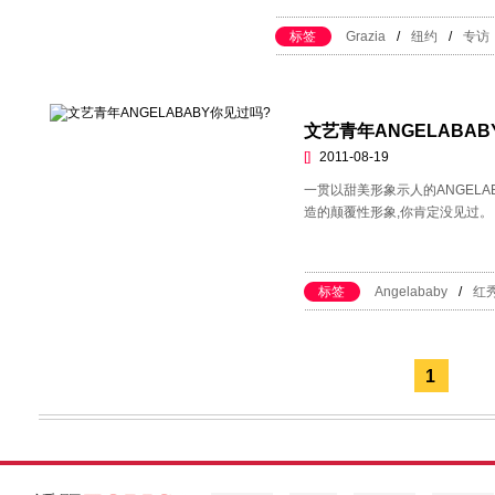
标签
Grazia
/
纽约
/
专访
文艺青年ANGELABA
[]
2011-08-19
一贯以甜美形象示人的ANGELAB
造的颠覆性形象,你肯定没见过。
标签
Angelababy
/
红秀
1