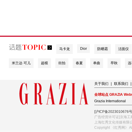
Dior
马卡龙
防晒霜
洁面仪
米兰达·可儿
超模
街拍
春夏
单曲
早秋
连
关于我们
|
联系我们
|
全球站点 GRAZIA Webs
Grazia International
[沪ICP备2023010676号
广告经营许可证[京海工商
上海红秀文化传媒有限
Copyright 《红秀网》 A