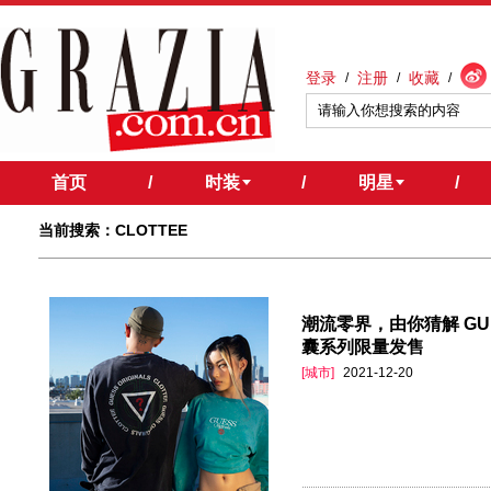
登录
注册
收藏
/
/
/
首页
/
时装
/
明星
/
当前搜索：CLOTTEE
潮流零界，由你猜解 GUESS 
囊系列限量发售
[城市]
2021-12-20