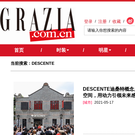
登录
注册
收藏
/
/
/
首页
/
时装
/
明星
/
当前搜索：DESCENTE
DESCENTE迪桑特概
空间，用动力引领未来
[城市]
2021-05-17