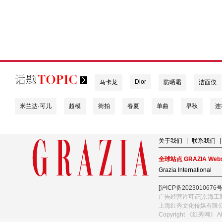
Dior
马卡龙
防晒霜
洁面仪
米兰达·可儿
超模
街拍
春夏
单曲
早秋
连
关于我们
|
联系我们
|
全球站点 GRAZIA Webs
Grazia International
[沪ICP备2023010676号
广告经营许可证[京海工商
上海红秀文化传媒有限
Copyright 《红秀网》 A