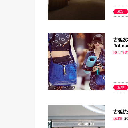
标签
古驰发布
Joh
[奢品频道
标签
古驰杭
[城市]
20