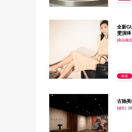
全新GU
雯演绎
[奢品频道
标签
古驰美
[城市]
20