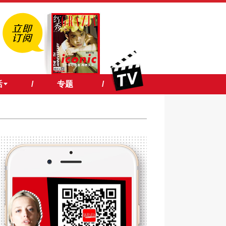
活
/
专题
/