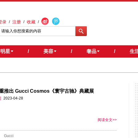
登录
注册
收藏
/
/
/
明星
/
美容
/
奢品
/
生
重推出 Gucci Cosmos《寰宇古驰》典藏展
]
2023-04-28
阅读全文>>
Gucci