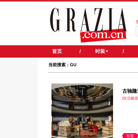
首页
/
时装
/
当前搜索：GU
​古驰隆
[生活频道
标签