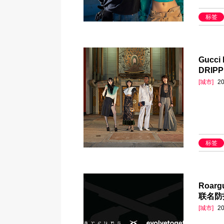
标签
Gucci
DRIP
[城市]
20
标签
Roar
联名防
[城市]
20