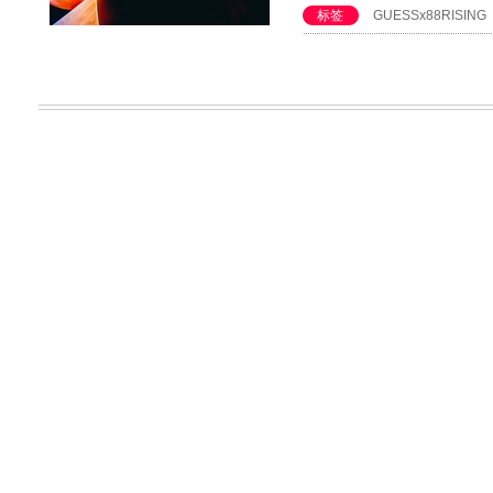
标签
GUESSx88RISING