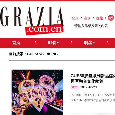
登录
注册
收藏
/
/
/
首页
/
时装
/
明星
/
当前搜索：GUESSx88RISING
GUE88胶囊系列新品媒体
再写融合文化续篇
[城市]
2019-10-23
2019年10月17日， GUESS于
88RISING胶囊系列新品媒体预