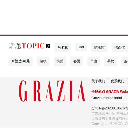
Dior
马卡龙
防晒霜
洁面仪
米兰达·可儿
超模
街拍
春夏
单曲
早秋
连
关于我们
|
联系我们
|
全球站点 GRAZIA Webs
Grazia International
[沪ICP备2023010676号
广告经营许可证[京海工商
上海红秀文化传媒有限
Copyright 《红秀网》 A